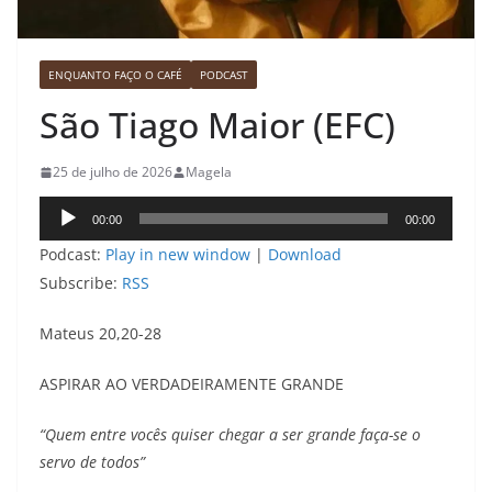
ENQUANTO FAÇO O CAFÉ
PODCAST
São Tiago Maior (EFC)
25 de julho de 2026
Magela
Tocador
00:00
00:00
de
Podcast:
Play in new window
|
Download
áudio
Subscribe:
RSS
Mateus 20,20-28
ASPIRAR AO VERDADEIRAMENTE GRANDE
“Quem entre vocês quiser chegar a ser grande faça-se o
servo de todos”