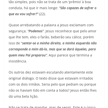
tão simples, pois não se trata de um ‘prêmio’ à boa
conduta, há que ir mais longe:
“São capazes de sofrer o
que eu vou sofrer?”
(22).
Quase arrebatando a palavra a Jesus exclamam com
segurança;
“Podemos”
. Jesus reconhece que pelo amor
que lhe tem, eles o farão, beberão seu cálice, porém
isso de “
sentar-se a minha direita, a minha esquerda não
corresponde a mim dá-lo, mas que se dará àqueles, para
quem meu Pai preparou”.
Aqui parece que termina a
insistência.
Os outros dez estavam escutando atentamente este
original diálogo. O texto disse que estavam irritados
com os dois irmãos. Seria pelo que pediam ou porque
não os haviam tido em conta a todos? Jesus então lhes
dá uma bela lição.
Não se trata de mandar, mas de servir. Este é o único