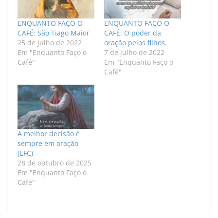
ENQUANTO FAÇO O
ENQUANTO FAÇO O
CAFÉ: São Tiago Maior
CAFÉ: O poder da
25 de julho de 2022
oração pelos filhos.
Em "Enquanto Faço o
7 de julho de 2022
Café"
Em "Enquanto Faço o
Café"
A melhor decisão é
sempre em oração
(EFC)
28 de outubro de 2025
Em "Enquanto Faço o
Café"