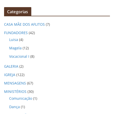
r
q
Categorias
u
i
CASA MÃE DOS AFLITOS
(7)
v
o
FUNDADORES
(42)
s
Luisa
(4)
Magela
(12)
Vocacional I
(8)
GALERIA
(2)
IGREJA
(122)
MENSAGENS
(67)
MINISTÉRIOS
(30)
Comunicação
(1)
Dança
(1)