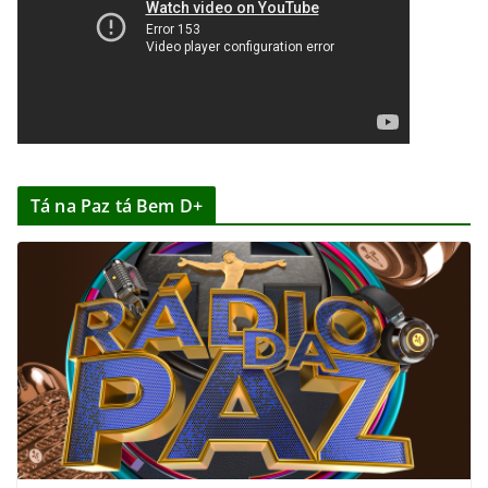
Tá na Paz tá Bem D+