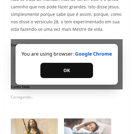
caminho que nos pode fazer grandes. Isto disse Jesus,
simplesmente porque sabe que é assim, porque, como
nos disse o versículo 28, o tem experimentado em sua
vida fazendo-se uma vez mais Mestre de vida.
Compartilhe isso:
You are using browser:
Google Chrome
18+
Facebook
Telegram
WhatsApp
OK
Curtir isso:
Carregando...