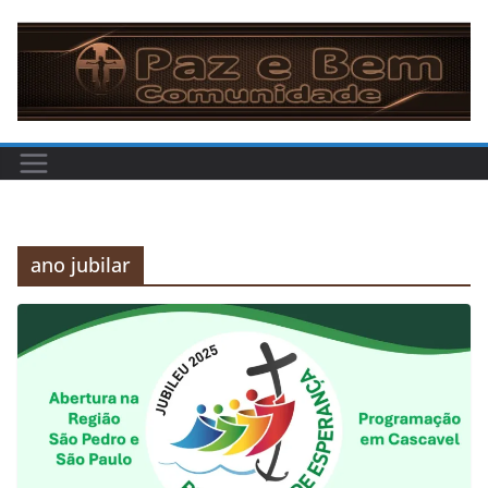
Pular
para
o
conteúdo
ano jubilar