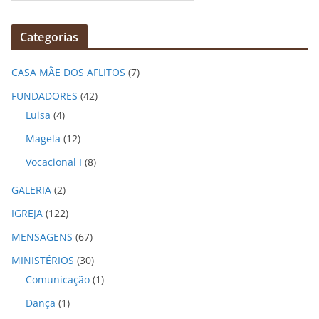
r
q
Categorias
u
i
CASA MÃE DOS AFLITOS
(7)
v
o
FUNDADORES
(42)
s
Luisa
(4)
Magela
(12)
Vocacional I
(8)
GALERIA
(2)
IGREJA
(122)
MENSAGENS
(67)
MINISTÉRIOS
(30)
Comunicação
(1)
Dança
(1)