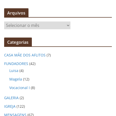
Arquivos
A
r
q
Categorias
u
i
CASA MÃE DOS AFLITOS
(7)
v
o
FUNDADORES
(42)
s
Luisa
(4)
Magela
(12)
Vocacional I
(8)
GALERIA
(2)
IGREJA
(122)
MENSAGENS
(67)