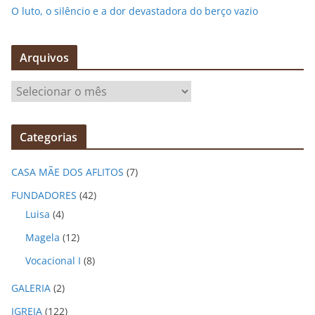
O luto, o silêncio e a dor devastadora do berço vazio
Arquivos
A
r
q
Categorias
u
i
CASA MÃE DOS AFLITOS
(7)
v
o
FUNDADORES
(42)
s
Luisa
(4)
Magela
(12)
Vocacional I
(8)
GALERIA
(2)
IGREJA
(122)