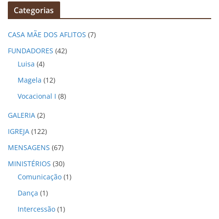
q
Categorias
u
i
CASA MÃE DOS AFLITOS
(7)
v
o
FUNDADORES
(42)
s
Luisa
(4)
Magela
(12)
Vocacional I
(8)
GALERIA
(2)
IGREJA
(122)
MENSAGENS
(67)
MINISTÉRIOS
(30)
Comunicação
(1)
Dança
(1)
Intercessão
(1)