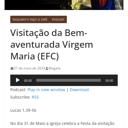
ENQUANTO FAÇO O CAFÉ
PODCAST
Visitação da Bem-
aventurada Virgem
Maria (EFC)
31 de maio de 2024
Magela
Tocador
00:00
00:00
de
Podcast:
Play in new window
|
Download
áudio
Subscribe:
RSS
Lucas 1,39-56
No dia 31 de Maio a igreja celebra a Festa da visitação