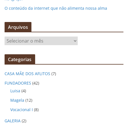
O conteúdo da internet que não alimenta nossa alma
Arquivos
A
r
q
Categorias
u
i
CASA MÃE DOS AFLITOS
(7)
v
o
FUNDADORES
(42)
s
Luisa
(4)
Magela
(12)
Vocacional I
(8)
GALERIA
(2)