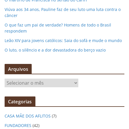
Viúva aos 34 anos, Pauline faz de seu luto uma luta contra o
câncer
O que faz um pai de verdade? Homens de todo o Brasil
respondem
Leão XIV para jovens católicos: Saia do sofá e mude o mundo
O luto, o silêncio e a dor devastadora do berço vazio
Arquivos
A
r
q
Categorias
u
i
CASA MÃE DOS AFLITOS
(7)
v
o
FUNDADORES
(42)