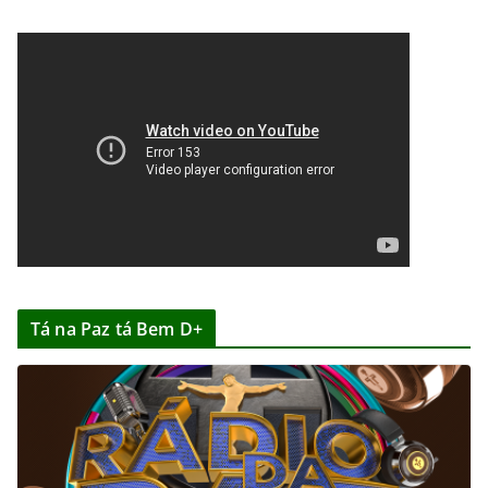
Tá na Paz tá Bem D+