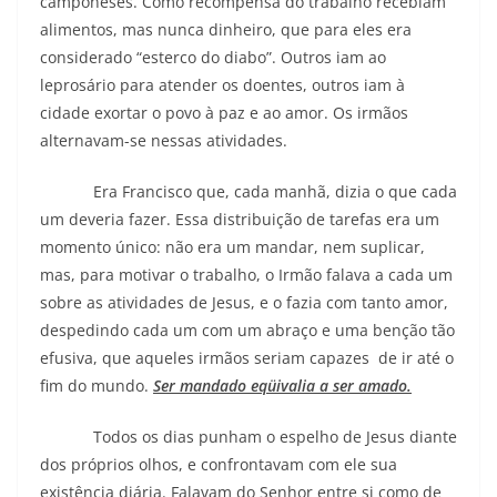
camponeses. Como recompensa do trabalho recebiam
alimentos, mas nunca dinheiro, que para eles era
considerado “esterco do diabo”. Outros iam ao
leprosário para atender os doentes, outros iam à
cidade exortar o povo à paz e ao amor. Os irmãos
alternavam-se nessas atividades.
Era Francisco que, cada manhã, dizia o que cada
um deveria fazer. Essa distribuição de tarefas era um
momento único: não era um mandar, nem suplicar,
mas, para motivar o trabalho, o Irmão falava a cada um
sobre as atividades de Jesus, e o fazia com tanto amor,
despedindo cada um com um abraço e uma benção tão
efusiva, que aqueles irmãos seriam capazes de ir até o
fim do mundo.
Ser mandado eqüivalia a ser amado.
Todos os dias punham o espelho de Jesus diante
dos próprios olhos, e confrontavam com ele sua
existência diária. Falavam do Senhor entre si como de