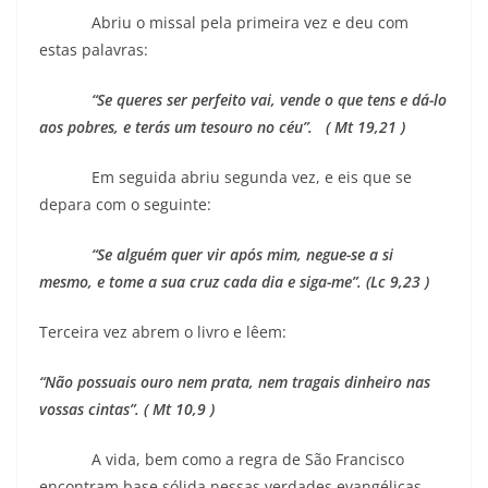
Abriu o missal pela primeira vez e deu com
estas palavras:
“Se queres ser perfeito vai, vende o que tens e dá-lo
aos pobres, e terás um tesouro no céu”. ( Mt 19,21 )
Em seguida abriu segunda vez, e eis que se
depara com o seguinte:
“Se alguém quer vir após mim, negue-se a si
mesmo, e tome a sua cruz cada dia e siga-me”. (Lc 9,23 )
Terceira vez abrem o livro e lêem:
“Não possuais ouro nem prata, nem tragais dinheiro nas
vossas cintas”. ( Mt 10,9 )
A vida, bem como a regra de São Francisco
encontram base sólida nessas verdades evangélicas.