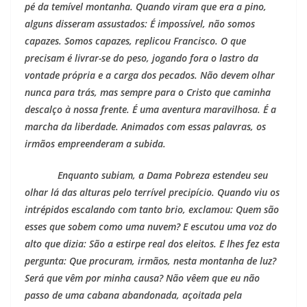
pé da temível montanha. Quando viram que era a pino,
alguns disseram assustados: É impossível, não somos
capazes. Somos capazes, replicou Francisco. O que
precisam é livrar-se do peso, jogando fora o lastro da
vontade própria e a carga dos pecados. Não devem olhar
nunca para trás, mas sempre para o Cristo que caminha
descalço à nossa frente. É uma aventura maravilhosa. É a
marcha da liberdade. Animados com essas palavras, os
irmãos empreenderam a subida.
Enquanto subiam, a Dama Pobreza estendeu seu
olhar lá das alturas pelo terrível precipício. Quando viu os
intrépidos escalando com tanto brio, exclamou: Quem são
esses que sobem como uma nuvem? E escutou uma voz do
alto que dizia: São a estirpe real dos eleitos. E lhes fez esta
pergunta: Que procuram, irmãos, nesta montanha de luz?
Será que vêm por minha causa? Não vêem que eu não
passo de uma cabana abandonada, açoitada pela