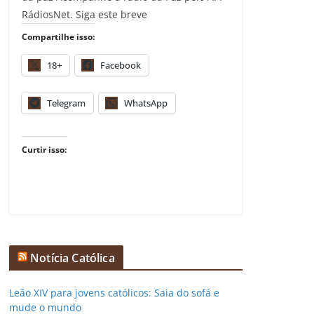
RádiosNet. Siga este breve
Compartilhe isso:
18+
Facebook
Telegram
WhatsApp
Curtir isso:
Notícia Católica
Leão XIV para jovens católicos: Saia do sofá e
mude o mundo