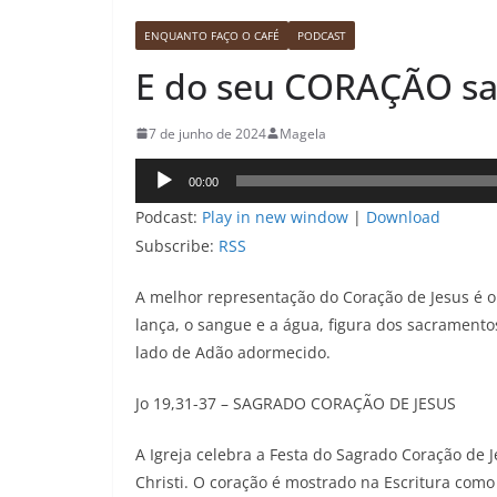
ENQUANTO FAÇO O CAFÉ
PODCAST
E do seu CORAÇÃO sa
7 de junho de 2024
Magela
Tocador
00:00
de
Podcast:
Play in new window
|
Download
áudio
Subscribe:
RSS
A melhor representação do Coração de Jesus é o 
lança, o sangue e a água, figura dos sacramento
lado de Adão adormecido.
Jo 19,31-37 – SAGRADO CORAÇÃO DE JESUS
A Igreja celebra a Festa do Sagrado Coração de 
Christi. O coração é mostrado na Escritura como