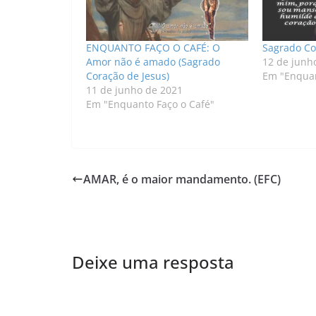
ENQUANTO FAÇO O CAFÉ: O
Sagrado Co
Amor não é amado (Sagrado
12 de junh
Coração de Jesus)
Em "Enquan
11 de junho de 2021
Em "Enquanto Faço o Café"
AMAR, é o maior mandamento. (EFC)
Deixe uma resposta