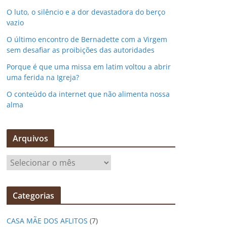
O luto, o silêncio e a dor devastadora do berço
vazio
O último encontro de Bernadette com a Virgem
sem desafiar as proibições das autoridades
Porque é que uma missa em latim voltou a abrir
uma ferida na Igreja?
O conteúdo da internet que não alimenta nossa
alma
Arquivos
A
r
q
Categorias
u
i
CASA MÃE DOS AFLITOS
(7)
v