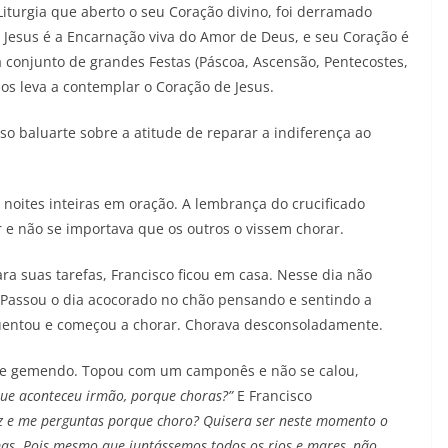
a Liturgia que aberto o seu Coração divino, foi derramado
diminuir
. Jesus é a Encarnação viva do Amor de Deus, e seu Coração é
o
 conjunto de grandes Festas (Páscoa, Ascensão, Pentecostes,
volume.
 nos leva a contemplar o Coração de Jesus.
o baluarte sobre a atitude de reparar a indiferença ao
noites inteiras em oração. A lembrança do crucificado
e não se importava que os outros o vissem chorar.
uas tarefas, Francisco ficou em casa. Nesse dia não
assou o dia acocorado no chão pensando e sentindo a
agüentou e começou a chorar. Chorava desconsoladamente.
emendo. Topou com um camponês e não se calou,
ue aconteceu irmão, porque choras?”
E Francisco
z e me perguntas porque choro? Quisera ser neste momento o
mas. Pois mesmo que juntássemos todos os rios e mares, não