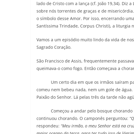
lado de Cristo com a lança (cf. João 19,34). Diz 
sobre nós torrentes de graças e de misericórdia
o símbolo desse Amor. Por isso, encerrando uma
Santíssima Trindade, Corpus Christi), a liturgia
Vamos a um episódio muito lindo da vida de noss
Sagrado Coração.
São Francisco de Assis, frequentemente passava 
queimava-o como fogo. Então começava a chorar 
Um certo dia em que os irmãos saíram para s
comeu nem bebeu nada, nem um gole de água. P
Paixão do Senhor. Lá pelas três da tarde não 
Começou a andar pelo bosque chorando e g
continuou chorando. O camponês perguntou:
“Q
respondeu:
“Meu irmão, o meu Senhor está na cru
maior oceano da terra, para ter tudo isso de lágri