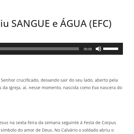
iu SANGUE e ÁGUA (EFC)
Use
00:00
as
setas
para
Senhor crucificado, deixando sair do seu lado, aberto pela
cima
s da Igreja, aí, nesse momento, nascida como Eva nascera do
ou
para
baixo
para
aumentar
Jesus na sexta-feira da semana seguinte à Festa de Corpus
 símbolo do amor de Deus. No Calvário o soldado abriu o
ou