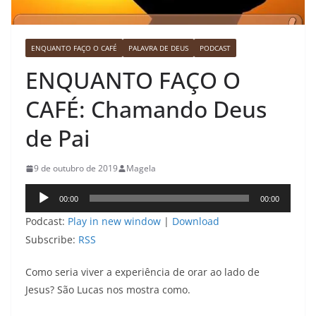
ENQUANTO FAÇO O CAFÉ
PALAVRA DE DEUS
PODCAST
ENQUANTO FAÇO O
CAFÉ: Chamando Deus
de Pai
9 de outubro de 2019
Magela
Tocador
00:00
00:00
de
Podcast:
Play in new window
|
Download
áudio
Subscribe:
RSS
Como seria viver a experiência de orar ao lado de
Jesus? São Lucas nos mostra como.