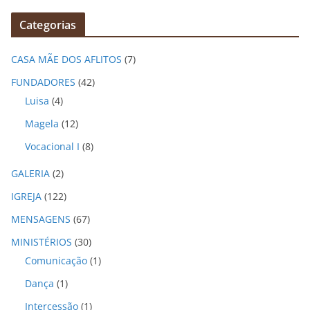
q
Categorias
u
i
CASA MÃE DOS AFLITOS
(7)
v
o
FUNDADORES
(42)
s
Luisa
(4)
Magela
(12)
Vocacional I
(8)
GALERIA
(2)
IGREJA
(122)
MENSAGENS
(67)
MINISTÉRIOS
(30)
Comunicação
(1)
Dança
(1)
Intercessão
(1)