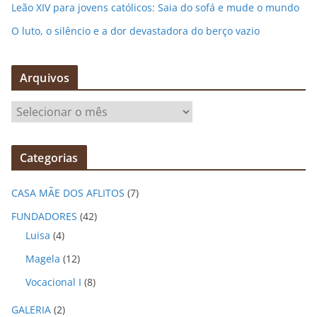
Leão XIV para jovens católicos: Saia do sofá e mude o mundo
O luto, o silêncio e a dor devastadora do berço vazio
Arquivos
A
r
q
Categorias
u
i
CASA MÃE DOS AFLITOS
(7)
v
o
FUNDADORES
(42)
s
Luisa
(4)
Magela
(12)
Vocacional I
(8)
GALERIA
(2)