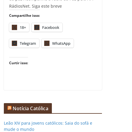
RádiosNet. Siga este breve
Compartilhe isso:
18+
Facebook
Telegram
WhatsApp
Curtir isso:
Notícia Católica
Leão XIV para jovens católicos: Saia do sofá e
mude o mundo