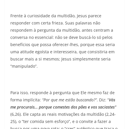
Frente à curiosidade da multidão, Jesus parece
responder com certa frieza. Suas palavras não
respondem à pergunta da multidão, antes centram a
conversa no essencial: não se deve buscá-lo só pelos
benefícios que possa oferecer-lhes, porque essa seria
uma atitude egoísta e interesseira, que consistiria em
buscar mais a si mesmos; Jesus simplesmente seria
“manipulado”.
Para isso, responde à pergunta que Ele mesmo faz de
forma implícita:
“Por que me estão buscando?”
. Diz: “
Vós
me procurais… porque comestes dos pães e vos saciastes”
(6,26). Ele capta as reais motivações da multidão (2,24-
25), o “ter comida sem esforço”, e o convite a fazer a
busca por uma nova rota: o “crer” autêntico que traça o