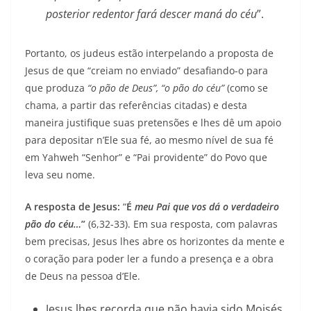
posterior redentor fará descer maná do céu
”.
Portanto, os judeus estão interpelando a proposta de
Jesus de que “creiam no enviado” desafiando-o para
que produza
“o pão de Deus”, “o pão do céu”
(como se
chama, a partir das referências citadas) e desta
maneira justifique suas pretensões e lhes dê um apoio
para depositar n’Ele sua fé, ao mesmo nível de sua fé
em Yahweh “Senhor” e “Pai providente” do Povo que
leva seu nome.
A resposta de Jesus:
“
É
meu Pai que vos dá o verdadeiro
pão do céu…
”
(6,32-33). Em sua resposta, com palavras
bem precisas, Jesus lhes abre os horizontes da mente e
o coração para poder ler a fundo a presença e a obra
de Deus na pessoa d’Ele.
Jesus lhes recorda que não havia sido Moisés