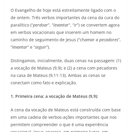
O Evangelho de hoje está estreitamente ligado com o
de ontem. Três verbos importantes da cena da cura do
paralítico (“
perdoar
”, “
levantar
”, “
ir
”) se convertem agora
em verbos vocacionais que inserem um homem no
caminho de seguimento de Jesus (“ch
amar a pecadores
”,
“
levantar
” e “
seguir
”).
Distingamos, inicialmente, duas cenas na passagem: (1)
a vocação de Mateus (9,9); e (2) a cena com pecadores
na casa de Mateus (9,11-13). Ambas as cenas se
conectam como fato e explicação.
1. Primeira cena: a vocação de Mateus (9,9):
A cena da vocação de Mateus está construída com base
em uma cadeia de verbos-ações importantes que nos
permitem compreender o que é uma experiência
vocacional. Jesus aparece, em primeiro lugar, em