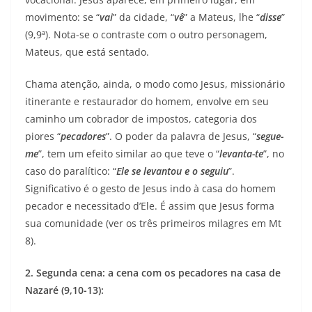
movimento: se “
vai
” da cidade, “
vê
” a Mateus, lhe “
disse
”
(9,9ª). Nota-se o contraste com o outro personagem,
Mateus, que está sentado.
Chama atenção, ainda, o modo como Jesus, missionário
itinerante e restaurador do homem, envolve em seu
caminho um cobrador de impostos, categoria dos
piores “
pecadores
”. O poder da palavra de Jesus, “
segue-
me
”, tem um efeito similar ao que teve o “
levanta-te
”, no
caso do paralítico: “
Ele se levantou e o seguiu
”.
Significativo é o gesto de Jesus indo à casa do homem
pecador e necessitado d’Ele. É assim que Jesus forma
sua comunidade (ver os três primeiros milagres em Mt
8).
2. Segunda cena: a cena com os pecadores na casa de
Nazaré (9,10-13):