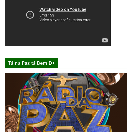
Tá na Paz tá Bem D+