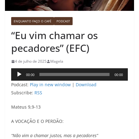
ENQUANTO FAÇO O CAFÉ
PODCAST
“Eu vim chamar os
pecadores” (EFC)
4 de julho de 2025
Magela
Tocador
00:00
00:00
de
Podcast:
Play in new window
|
Download
áudio
Subscribe:
RSS
Mateus 9,9-13
A VOCAÇÃO E O PERDÃO:
“Não vim a chamar justos, mas a pecadores”