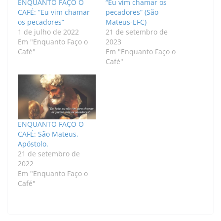
ENQUANTO FAÇO O
“Eu vim chamar os
CAFÉ: “Eu vim chamar
pecadores” (São
os pecadores”
Mateus-EFC)
1 de julho de 2022
21 de setembro de
Em "Enquanto Faço o
2023
Café"
Em "Enquanto Faço o
Café"
ENQUANTO FAÇO O
CAFÉ: São Mateus,
Apóstolo.
21 de setembro de
2022
Em "Enquanto Faço o
Café"