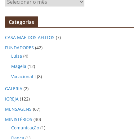
A
r
q
Categorias
u
i
CASA MÃE DOS AFLITOS
(7)
v
o
FUNDADORES
(42)
s
Luisa
(4)
Magela
(12)
Vocacional I
(8)
GALERIA
(2)
IGREJA
(122)
MENSAGENS
(67)
MINISTÉRIOS
(30)
Comunicação
(1)
Dança
(1)