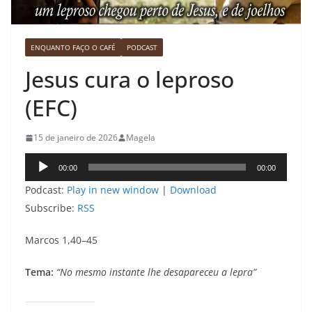
ENQUANTO FAÇO O CAFÉ
PODCAST
Jesus cura o leproso
(EFC)
15 de janeiro de 2026
Magela
Tocador
00:00
00:00
de
Podcast:
Play in new window
|
Download
áudio
Subscribe:
RSS
Marcos 1,40–45
Tema:
“No mesmo instante lhe desapareceu a lepra”