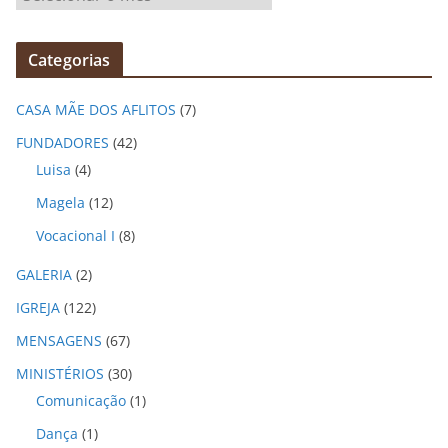
r
q
Categorias
u
i
CASA MÃE DOS AFLITOS
(7)
v
o
FUNDADORES
(42)
s
Luisa
(4)
Magela
(12)
Vocacional I
(8)
GALERIA
(2)
IGREJA
(122)
MENSAGENS
(67)
MINISTÉRIOS
(30)
Comunicação
(1)
Dança
(1)