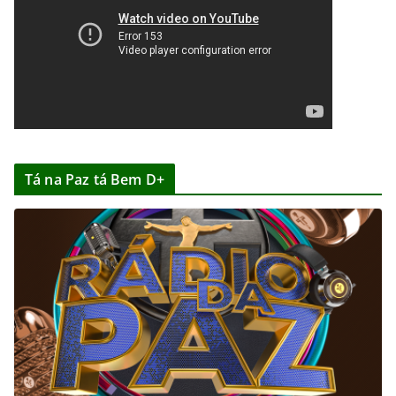
Tá na Paz tá Bem D+