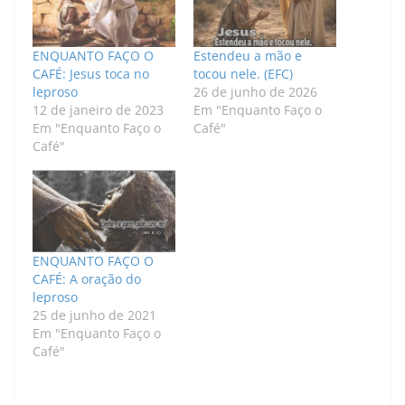
ENQUANTO FAÇO O
Estendeu a mão e
CAFÉ: Jesus toca no
tocou nele. (EFC)
leproso
26 de junho de 2026
12 de janeiro de 2023
Em "Enquanto Faço o
Em "Enquanto Faço o
Café"
Café"
ENQUANTO FAÇO O
CAFÉ: A oração do
leproso
25 de junho de 2021
Em "Enquanto Faço o
Café"