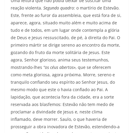
Uma leitura que não podia deixar de suscitar uma
reação violenta.
Segundo quadro:
o martírio de Estevão.
Este, frente ao furor da assembleia, que está fora de si,
aparece, agora, situado muito além e muito acima de
tudo e de todos, em um lugar onde contempla a glória
de Deus e Jesus ressuscitado, de pé, à direita do Pai. O
primeiro mártir se dirige sereno ao encontro da morte,
gozando do fruto da morte solitária de Jesus. Este
agora, Senhor glorioso, anima seus testemunhos,
mostrando-lhes
“os céus abertos»,
que se oferecem
como meta glorio­sa, agora próxima. Morre, sereno e
tranquilo confiando seu espírito ao Senhor Jesus, do
mesmo modo que este o havia confiado ao Pai. A
lapidação, que acontecia fora da cidade, era a sorte
reservada aos blasfemos: Estevão não tem medo de
proclamar a divindade de Jesus e, neste clima
inflamado, deve morrer. Saulo, o que haveria de
prosseguir a obra inovadora de Estevão, estendendo-a