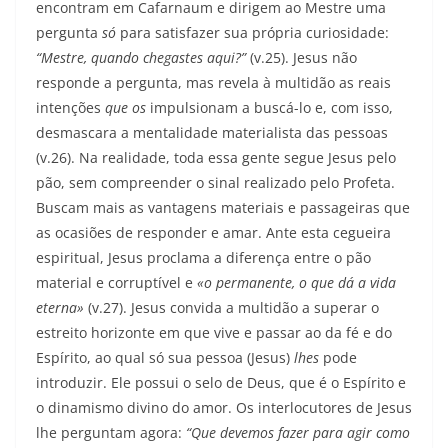
encontram em Cafarnaum e dirigem ao Mestre uma
pergunta
só
para satisfazer sua própria curiosidade:
“Mestre, quando chegastes aqui?”
(v.25). Jesus não
responde a pergunta, mas revela à multidão as reais
intenções
que os
impulsionam a buscá-lo e, com isso,
desmascara a mentalidade materialista das pessoas
(v.26). Na realidade, toda essa gente segue Jesus pelo
pão, sem compreender o sinal realizado pelo Profeta.
Buscam mais as vantagens materiais e passageiras que
as ocasiões de responder e amar. Ante esta cegueira
espiritual, Jesus proclama a diferença entre o pão
material e corruptível e
«o permanente, o que dá a vida
eterna»
(v.27). Jesus convida a multidão a superar o
estreito horizonte em que vive e passar ao da fé e do
Espírito, ao qual só sua pessoa (Jesus)
lhes
pode
introduzir. Ele possui o selo de Deus, que é o Espírito e
o dinamismo divino do amor. Os interlocutores de Jesus
lhe perguntam agora:
“Que devemos fazer para agir como