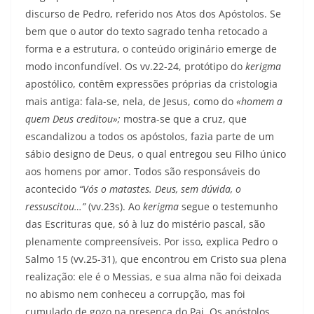
discurso de Pedro, referido nos Atos dos Apóstolos. Se
bem que o autor do texto sagrado tenha retocado a
forma e a estrutura, o conteúdo originário emerge de
modo inconfundível. Os vv.22-24, protótipo do
kerigma
apostólico, contêm expressões próprias da cristologia
mais antiga: fala-se, nela, de Jesus, como do
«homem a
quem Deus creditou»;
mostra-se que a cruz, que
escandalizou a todos os apóstolos, fazia parte de um
sábio designo de Deus, o qual entregou seu Filho único
aos homens por amor. Todos são responsáveis do
acontecido
“Vós o matastes. Deus, sem dúvida, o
ressuscitou…”
(vv.23s). Ao
kerigma
segue o testemunho
das Escrituras que, só à luz do mistério pascal, são
plenamente compreensíveis. Por isso, explica Pedro o
Salmo 15 (vv.25-31), que encontrou em Cristo sua plena
realização: ele é o Messias, e sua alma não foi deixada
no abismo nem conheceu a corrupção, mas foi
cumulado de gozo na presença do Pai. Os apóstolos,