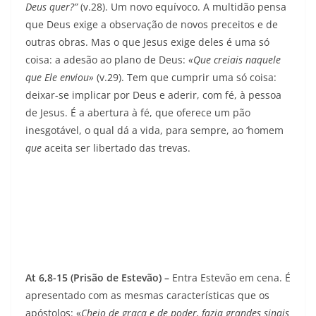
Deus quer?”
(v.28). Um novo equívoco. A multidão pensa
que Deus exige a observação de novos preceitos e de
outras obras. Mas o que Jesus exige deles é uma só
coisa: a adesão ao plano de Deus:
«Que creiais naquele
que Ele enviou»
(v.29). Tem que cumprir uma só coisa:
deixar-se implicar por Deus e aderir, com fé, à pessoa
de Jesus. É a abertura à fé, que oferece um pão
inesgotável, o qual dá a vida, para sempre, ao ‘homem
que
aceita ser libertado das trevas.
At 6,8-15 (Prisão de Estevão) –
Entra Estevão em cena. É
apresentado com as mesmas características que os
apóstolos: «
Cheio de graça e de poder, fazia grandes sinais