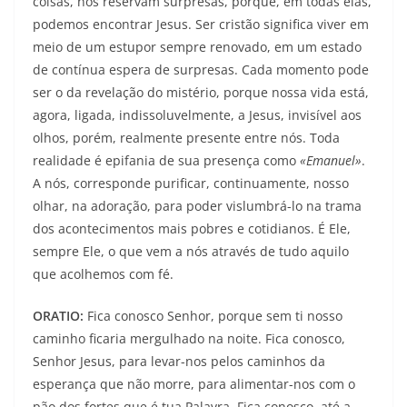
coisas, nos reservam surpresas, porque, em todas elas,
podemos encontrar Jesus. Ser cristão significa viver em
meio de um estupor sempre renovado, em um estado
de contínua espera de surpresas. Cada momento pode
ser o da revelação do mistério, porque nossa vida está,
agora, ligada, indissoluvelmente, a Jesus, invisível aos
olhos, porém, realmente presente entre nós. Toda
realidade é epifania de sua presença como
«Emanuel»
.
A nós, corresponde purificar, continuamente, nosso
olhar, na adoração, para poder vislumbrá-lo na trama
dos acontecimentos mais pobres e cotidianos. É Ele,
sempre Ele, o que vem a nós através de tudo aquilo
que acolhemos com fé.
ORATIO:
Fica conosco Senhor, porque sem ti nosso
caminho ficaria mergulhado na noite. Fica conosco,
Senhor Jesus, para levar-nos pelos caminhos da
esperança que não morre, para alimentar-nos com o
pão dos fortes que é tua Palavra. Fica conosco, até a