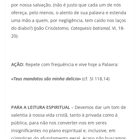
por nossa sal­vação, (não é justo que cada um de nós
ofereça, pelo menos, o alento de sua palavra e estenda
uma mão a quem, por negligência, tem caído nos laços
do diabo?) (João Crisóstomo,
Catequesis batismal,
VI, 18-
20).
AÇÃO:
Repete com frequência e vive hoje a Palavra:
«Teus mandatos são minha delícia»
(cf. Sl 118,14)
PARA A LEITURA ESPIRITUAL
– Devemos dar um tom de
valentia à nossa vida cristã, tanto à privada como à
pública, para não nos converter-nos em seres
insignificantes no plano espiritual e, inclusive, em
cúmplices do afundamento geral. Acaso não buscamos