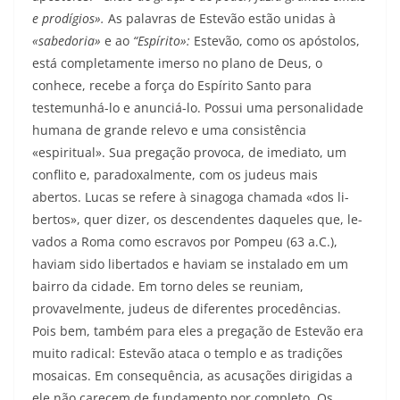
e prodígios».
As palavras de Estevão estão unidas à
«sabedoria»
e ao
“Espírito»:
Estevão, como os apóstolos,
está completamente imerso no plano de Deus, o
conhece, recebe a força do Espírito Santo para
testemunhá-lo e anunciá-lo. Possui uma personalidade
humana de grande relevo e uma consistência
«espiritual». Sua pregação provoca, de imediato, um
conflito e, paradoxalmente, com os judeus mais
abertos. Lucas se refere à sinagoga chamada «dos li­
bertos», quer dizer, os descendentes daqueles que, le­
vados a Roma como escravos por Pompeu (63 a.C.),
haviam sido libertados e haviam se instalado em um
bairro da cidade. Em torno deles se reuniam,
provavelmente, judeus de diferentes procedências.
Pois bem, também para eles a pregação de Estevão era
muito radical: Estevão ataca o templo e as tradições
mo­saicas. Em consequência, as acusações dirigidas a
ele não carecem de fundamento por completo. Os