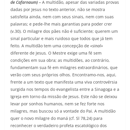
de Cafarnaum)
–
A multidão, apesar das variadas provas
dadas por Jesus no texto anterior, não se mostra
satisfeita ainda, nem com seus sinais, nem com suas
palavras; e pede-lhe mais garantias para poder crer
(v.30). O milagre dos pães não é suficiente; querem um
sinal particu­lar e mais ruidoso que todos que já tem
feito. A multidão tem uma concepção de
«sinal»
diferente de Jesus
.
O Mestre exige uma fé sem
condições em sua obra; as multidões, ao contrário,
fundamentam sua fé em milagres extraordinários, que
verão com seus próprios olhos. Encontramo-nos, aqui,
frente a um texto que manifes­ta uma viva controvérsia
surgida nos tempos do evange­lista entre a Sinagoga e a
Igreja em torno da missão de Jesus. Este não se deixou
levar por sonhos humanos, nem se fez forte nos
milagres, mas buscou só a vontade do Pai. A multidão
quer o novo milagre do maná (cf. Sl 78,24) para
reconhecer o verdadeiro pro­feta escatológico dos