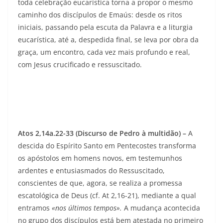
toda celebração eucarís­tica torna a propor o mesmo
caminho dos discípulos de Emaús: desde os ritos
iniciais, passando pela escuta da Palavra e a liturgia
eucarística, até a, despedida final, se leva por obra da
graça, um encontro, cada vez mais profundo e real,
com Jesus crucificado e ressuscitado.
A
tos 2,14a.22-33 (Discurso de Pedro à multidão) –
A
descida do Espírito Santo em Pentecostes transforma
os apóstolos em homens novos, em testemunhos
ardentes e entusiasmados do Ressuscitado,
conscientes de que, agora, se realiza a promessa
escatológica de Deus (cf. At 2,16-21), mediante a qual
entramos
«no
s últimos tempos».
A mudança acontecida
no grupo dos discípulos está bem atestada no primeiro