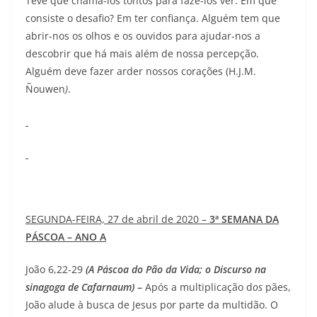
Teve que chamá-los tontos para fazê-los ver. Em que
consiste o desafio? Em ter confiança. Alguém tem que
abrir-nos os olhos e os ouvidos para ajudar-nos a
descobrir que há mais além de nossa percepção.
Alguém deve fazer arder nossos corações (H.J.M.
Ñouwen
)
.
SEGUNDA-FEIRA, 27 de abril de 2020 –
3ª SEMANA DA
PÁSCOA – ANO A
João 6,22-29
(A Páscoa do Pão da Vida; o Discurso na
sinagoga de Cafarnaum)
–
Após a multiplicação d
os
pães,
João alude à busca de Jesus por parte da multidão. O