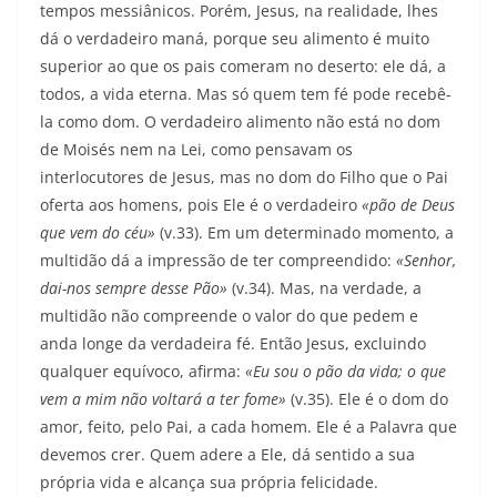
tempos messiânicos. Porém, Jesus, na realidade, lhes
dá o verdadeiro maná, porque seu alimen­to é muito
superior ao que os pais comeram no de­serto: ele dá, a
todos, a vida eterna. Mas só quem tem fé pode recebê-
la como dom. O verdadeiro alimen­to não está no dom
de Moisés nem na Lei, como pensavam os
interlocutores de Jesus, mas no dom do Filho que o Pai
oferta aos homens, pois Ele é o verdadeiro
«pão de Deus
que vem do céu»
(v.33). Em um determinado momento, a
multidão dá a impressão de ter compreendido:
«Senhor,
dai-nos sempre desse Pão»
(v.34). Mas, na verdade, a
multidão não compreende o valor do que pedem e
anda longe da verdadeira fé. Então Jesus, excluindo
qualquer equívoco, afirma:
«Eu sou o pão da vida; o
que
vem a mim não voltará a ter fome»
(v.35). Ele é o dom do
amor, feito, pelo Pai, a cada homem. Ele é a Palavra que
devemos crer. Quem adere a Ele, dá sentido a sua
própria vida e alcança sua própria felicidade.­