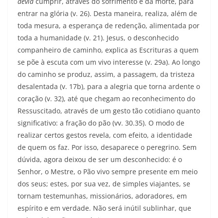
devia
cumprir, através do sofrimento e da morte, para
entrar na glória (v. 26). Desta maneira, realiza, além de
toda mesura, a esperança de redenção, alimentada por
toda a humanidade (v. 21). Jesus, o desconhecido
companheiro de caminho, explica as Escrituras a quem
se põe à escuta com um vivo interesse (v. 29a). Ao longo
do caminho se produz, assim, a passagem, da tristeza
desalentada (v. 17b), para a alegria que torna ardente o
coração (v. 32), até que chegam ao reconhecimento do
Ressuscitado, através de um gesto tão cotidiano quanto
significativo: a fração do pão (vv. 30.35). O modo de
realizar certos gestos revela, com efeito, a identidade
de quem os faz. Por isso, desaparece o pere­grino. Sem
dúvida, agora deixou de ser um desconhecido: é o
Senhor, o Mestre, o Pão vivo sempre presente em meio
dos seus; estes, por sua vez, de simples viajantes, se
tornam testemunhas, missionários, adoradores, em
espírito e em verdade. Não será inútil sublinhar, que