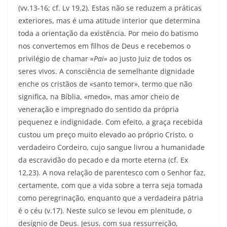
(vv.13-16; cf. Lv 19,2). Estas não se reduzem a práticas
exteriores, mas é uma atitude interior que determina
toda a orientação da existência. Por meio do batismo
nos convertemos em filhos de Deus e recebemos o
privilégio de chamar
«Pai»
ao justo Juiz de todos os
seres vivos. A consciência de semelhante dignidade
enche os cristãos de «santo temor», ter­mo que não
significa, na Bíblia, «medo», mas amor cheio de
veneração e impregnado do sentido da própria
pequenez e indignidade. Com efeito, a graça recebida
custou um preço muito elevado ao próprio Cristo, o
verdadeiro Cordeiro, cujo sangue livrou a humanidade
da escravidão do pecado e da mor­te eterna (cf. Ex
12,23). A nova relação de parentes­co com o Senhor faz,
certamente, com que a vida sobre a terra seja tomada
como peregrinação, enquanto que a verdadeira pátria
é o céu (v.17). Neste sulco se levou em plenitude, o
desígnio de Deus. Jesus, com sua ressurreição,