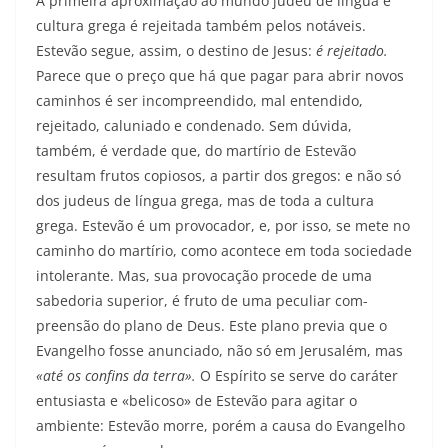
A primeira aproximação ao mundo judeu de língua e
cultura grega é rejeitada também pelos notáveis.
Estevão segue, assim, o destino de Jesus:
é rejeitado.
Parece que o preço que há que pagar para abrir novos
caminhos é ser incompreendido, mal entendido,
rejeitado, caluniado e condenado. Sem dúvida,
também, é verdade que, do martírio de Estevão
resultam frutos copiosos, a partir dos gregos: e não só
dos judeus de língua grega, mas de toda a cultura
grega. Estevão é um provocador, e, por isso, se mete no
caminho do martírio, como acontece em toda sociedade
intolerante. Mas, sua provocação procede de uma
sabedoria superior, é fruto de uma peculiar com­
preensão do plano de Deus. Este plano previa que o
Evangelho fosse anunciado, não só em Jerusalém, mas
«até os confins da terra».
O Espírito se serve do caráter
entusiasta e «belicoso» de Estevão para agitar o
ambiente: Estevão morre, porém a causa do Evangelho