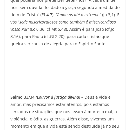
qual poderíamos pretender deter-nos? “A cada um de
nós, sem dúvida, foi dado a graça segundo a medida do
dom de Cristo” (Ef.4,7).
“Amou-os até o extremo”
(Jo 3,1). E
vós “
sede misericordiosos como também é misericordioso
vosso Pai”
(Lc 6,36; cf Mt 5,48). Assim é para João (cf.Jo
3,16), para Paulo (cf.Gl 2,20), para cada cristão que
queira ser causa de alegria para o Espírito Santo.
Salmo 33/34
(Louvor à justiça divina)
–
Deus é vida e
amor, mas precisamos estar atentos, pois estamos
cercados de situações que nos levam à morte: o mal, a
violência, o ódio, as guerras. Além disso, vivemos um
momento em que a vida está sendo destruída já no seu