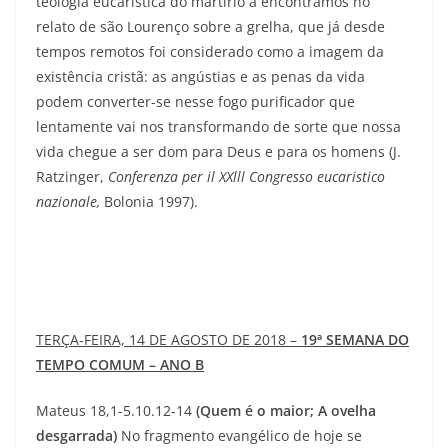
teologia eucarística do martírio a encontramos no
relato de são Lourenço sobre a grelha, que já desde
tempos remotos foi considerado como a imagem da
existência cristã: as angústias e as penas da vida
podem converter-se nesse fogo purificador que
lentamente vai nos transformando de sorte que nossa
vida chegue a ser dom para Deus e para os homens (J.
Ratzinger,
Conferenza per il
XXlll
Congresso eucaristico
nazionale,
Bolonia 1997).
TERÇA-FEIRA, 14 DE AGOSTO DE 2018 –
19ª SEMANA DO
TEMPO COMUM – ANO B
Mateus 18,1-5.10.12-14
(Quem é o maior; A ovelha
desgarrada)
No fragmento evangélico de hoje se