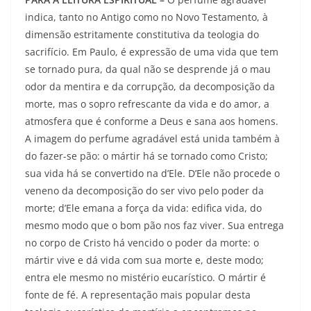
indica, tanto no Antigo como no Novo Testamento, à
dimensão estritamente constituti­va da teologia do
sacrifício. Em Paulo, é expressão de uma vida que tem
se tornado pura, da qual não se desprende já o mau
odor da mentira e da corrupção, da decomposição da
morte, mas o sopro refrescante da vida e do amor, a
atmosfera que é conforme a Deus e sana aos homens.
A ima­gem do perfume agradável está unida também à
do fazer-se pão: o mártir há se tornado como Cristo;
sua vida há se convertido na d’Ele. D’Ele não procede o
veneno da decomposição do ser vivo pelo poder da
morte; d’Ele emana a força da vida: edifica vida, do
mesmo modo que o bom pão nos faz viver. Sua entrega
no corpo de Cristo há vencido o poder da morte: o
mártir vive e dá vida com sua morte e, deste modo;
entra ele mesmo no mistério eucarístico. O mártir é
fonte de fé. A representação mais popular desta