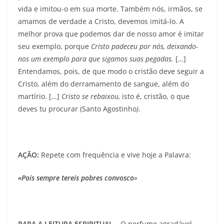
vida e imitou-o em sua morte. Também nós, irmãos, se
amamos de verdade a Cristo, devemos imitá-lo. A
melhor prova que podemos dar de nosso amor é imitar
seu exemplo, porque
Cristo padeceu por nós, deixando-
nos um exemplo para que sigamos suas pegadas.
[…]
Entendamos, pois, de que modo o cristão deve seguir a
Cristo, além do derramamento de sangue, além do
martírio. […]
Cristo se rebaixou,
isto é, cris­tão, o que
deves tu procurar (Santo Agostinho
)
.
AÇÃO:
Repete com frequência e vive hoje a Palavra:
«Pois
sempre tereis pobres convosco
»
PARA A LEITURA ESPIRITUAL –
O perfume agradável