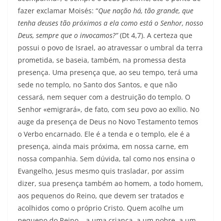
fazer excla­mar Moisés: “
Que nação há, tão grande, que
tenha deuses tão próximos a ela como está o Senhor, nosso
Deus, sempre que o invocamos?”
(Dt 4,7). A certeza que
possui o povo de Israel, ao atravessar o umbral da terra
prometida, se baseia, também, na promessa desta
presença. Uma presença que, ao seu tempo, terá uma
sede no templo, no Santo dos Santos, e que não
cessará, nem sequer com a destruição do templo. O
Senhor «emigrará», de fato, com seu povo ao exílio. No
auge da presença de Deus no Novo Testamento temos
o Verbo encarnado. Ele é a tenda e o templo, ele é a
presença, ainda mais próxima, em nossa carne, em
nossa companhia. Sem dúvida, tal como nos ensina o
Evangelho, Jesus mesmo quis trasladar, por assim
dizer, sua presença também ao homem, a todo homem,
aos pequenos do Reino, que devem ser tratados e
acolhidos como o próprio Cristo. Quem acolhe um
pequeno do Reino – a uma criança, a um pobre, a um