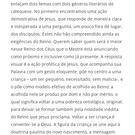
enlaçam dois temas com dois gêneros literários de
catequese. No primeiro encontramos uma ação
demostrativa de Je­sus, que responde de maneira clara
e inesperada a uma pergunta, um pouco fora de lugar,
dos discípulos. Es­tes não hão compreendido ainda as
exigências do Reino. Querem saber quem será o maior
nesse Reino dos Céus que o Mestre está anunciando
como próximo e inclusive como já presente. A resposta
visual é a ação profética de Jesus, que acompanha sua
Palavra com um gesto eloquente: põe no centro a uma
criança – um ser pequeno, necessitado, sem malicia-, e
o põe como modelo efetivo de acolhi­da ao Reino; a
acolhida nele se produz por dom e não por mérito, o
qual significa voltar a uma pobreza ontológica, original,
para deixar-se formar também pela novidade inédita
do Reino que Jesus proclama. Voltar a ser criança é
converter-se a Deus. A figura da criança se une aqui à
doutrina paulina do novo nascimento, a mensagem