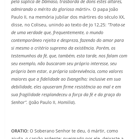
pela súplica de Dâmaso, trasborda de dons estes altares,
admirando o mérito do glorioso mártir».
O papa João
Paulo II, na memória jubilar dos mártires do século XX,
disse, no Coliseu, unindo ao texto de Jo 12,25:
“Trata-se
de uma verdade que, frequen­temente, o mundo
contemporâneo rejeita e despreza, fazendo do amor para
si mesmo o critério supremo da existência. Porém, os
testemunhos da fé, que, também, esta tarde, nos falam com
seu exemplo, não buscaram seu próprio interesse, seu
próprio bem estar, a própria sobrevivência, como valores
maiores que a fidelidade ao Evangelho; inclusive em sua
debilidade, eles opuseram firme resistência ao mal e em
sua fragilidade resplandeceu a força da fé e da graça do
Senhor”.
(João Paulo II,
Homilia
).
ORATIO:
O Soberano Senhor te deu, ó mártir, como
ajuda, o carvão ardente: queimado por ele, deixaste a