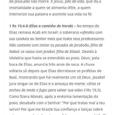
de
Jesus-pão
não morre. É Jesus,
pão da vida
, que dá a
imortalidade a quem se alimenta d’Ele, a quem
interiorize sua palavra e assimile sua vida na fé.
1 Rs 19,4-8
(Elias a caminho do Horeb)
–
No tempo de
Elias reinava Acab em Israel: o soberano
«ofendeu com
sua conduta ao Senhor mais que todos seus predecessores.
Não contente com imitar os pecados de Jeroboão, filho de
Nabot, se casou com Jezabel, filha de Etbaal
. Devido à
idolatria que havia se estendido ao povo, Deus, pela
boca de Elias, anuncia três anos de seca. A chuva
voltaria só depois que Elias derrotasse os profetas de
Baal, mostrando que há realmente um só Deus. Jezabel
jura vingar-se de Elias e o ameaça de morte:
«Elias se
encheu de medo e fugiu para salvar sua vida»
(1Rs 19,3).
Como fizera Moisés, após a enésima lamentação do
povo, desabafa com o Senhor: “Por que tratas mal a teu
servo? Por que me tiraste tua confiança e lanças sobre