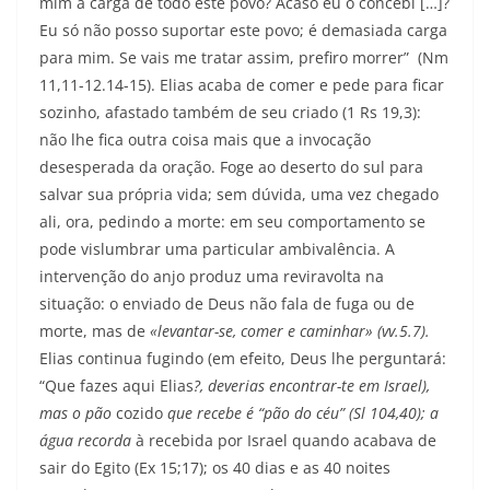
mim a carga de todo este povo? Acaso eu o concebi […]?
Eu só não posso suportar este povo; é demasiada carga
para mim. Se vais me tratar assim, prefiro morrer” (Nm
11,11-12.14-15). Elias acaba de comer e pede para ficar
sozinho, afastado também de seu criado (1 Rs 19,3):
não lhe fica outra coisa mais que a invocação
desesperada da oração. Foge ao deserto do sul para
salvar sua própria vida; sem dúvida, uma vez chegado
ali, ora, pedindo a morte: em seu comportamento se
pode vislumbrar uma particular ambivalência. A
intervenção do anjo produz uma reviravolta na
situação: o enviado de Deus não fala de fuga ou de
morte, mas de
«levantar-se, comer e caminhar» (vv.5.7).
Elias continua fugindo (em efeito, Deus lhe perguntará:
“Que fazes aqui Elias
?, deverias encontrar-te em Israel),
mas o pão
cozido
que recebe é “pão do céu” (Sl 104,40);
a
água recorda
à recebida por Israel quando acabava de
sair do Egito (Ex 15;17); os 40 dias e as 40 noites