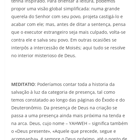
tenha inspirado. Para orientar a leitura, podemos
propor uma visão global simplificada: numa grande
querela do Senhor com seu povo, projeta castigá-lo e
acabar com ele; mas, antes de ditar a sentença, pensa
que o executor estrangeiro seja mais culpado, volta-se
contra ele e salva seu povo. Em outras ocasiões se
interpôs a intercessão de Moisés; aqui tudo se resolve
no interior misterioso de Deus.
MEDITATIO
: Poderíamos contar toda a historia da
salvação à luz da categoria de presença, tal como
temos constatado ao longo das páginas do Êxodo e do
Deuteronômio. Da presença de Deus na criação se
passa a uma presença ainda mais próxima na tenda e
na arca. Deus, cujo nome – YAHWEH – significa também
o «Deus presente», «Aquele que precede, segue e
acompanha», é sempre o Deus próximo, até o ponto de