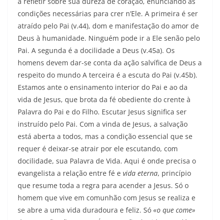
a refletir sobre sua dureza de coração, enunciando as
condições necessárias para crer n’Ele. A primeira é ser
atraído pelo Pai (v.44), dom e manifestação do amor de
Deus à humanidade. Ninguém pode ir a Ele senão pelo
Pai. A segunda é a docilidade a Deus (v.45a). Os
homens devem dar-se conta da ação salvífica de Deus a
respeito do mundo A terceira é a escuta do Pai (v.45b).
Estamos ante o ensinamento interior do Pai e ao da
vida de Jesus, que brota da fé obediente do crente à
Palavra do Pai e do Filho. Escutar Jesus significa ser
instruído pelo Pai. Com a vinda de Jesus, a salvação
está aberta a todos, mas a condição essencial que se
requer é deixar-se atrair por ele escutando, com
docilidade, sua Palavra de Vida. Aqui é onde precisa o
evangelista a relação entre fé e
vida eterna
, princípio
que resume toda a regra para acender a Jesus. Só o
homem que vive em comunhão com Jesus se realiza e
se abre a uma vida duradoura e feliz. Só
«o que come»