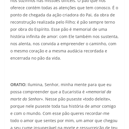
nos sozinhos nas missões difíceis. O pão que nos
oferece contém todas as atenções que tem conosco. É o
ponto de chegada da ação criadora do Pai, da obra de
reconstrução realizada pelo Filho; é pão sempre terno
por obra do Espírito. Esse pão é memorial de uma
história infinita de amor: com Ele também nos sustenta,
nos alenta, nos convida a empreender o caminho, com
o mesmo coração e a mesma audácia recordada e
encerrada no pão da vida.
ORATIO:
Ilumina, Senhor, minha mente para que eu
possa compreender que a Eucaristia é
«memorial da
morte do Senhor».
Nesse pão puseste «todo deleite»,
porque nele puseste toda tua história de amor comigo
e com o mundo. Com esse pão queres recordar-me
todo o amor que sentes por mim, um amor que chegou
a seu cume insuperável na morte e ressurreição de teu