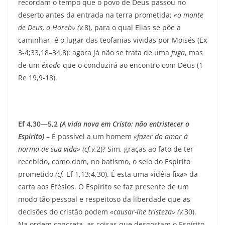
recordam o tempo que o povo de Deus passou no
deserto antes da entrada na terra prometida;
«o monte
de Deus, o Horeb» (v.
8), para o qual Elias se põe a
caminhar, é o lugar das teofanias vividas por Moisés (Ex
3-4;33,18–34,8): agora já não se trata de uma
fuga
, mas
de um
êxodo
que o conduzirá ao encontro com Deus (1
Re 19,9-18).
Ef 4,30—5,2
(A vida nova em Cristo: não entristecer o
Espírito)
–
É possível a um homem
«fazer do amor à
norma de sua vida» (cf.v.
2)? Sim, graças ao fato de ter
recebido, como dom, no batismo, o selo do Espírito
prometido
(cf.
Ef 1,13;4,30). É esta uma «idéia fixa» da
carta aos Efésios. O Espírito se faz presente de um
modo tão pessoal e respeitoso da liberdade que as
decisões do cristão podem
«causar-lhe tristeza» (v.
30).
Na ordem concreta, as coisas que desgostam o Espírito,