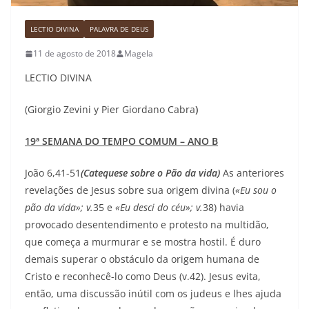
LECTIO DIVINA
PALAVRA DE DEUS
11 de agosto de 2018
Magela
LECTIO DIVINA
(Giorgio Zevini y Pier Giordano Cabra
)
19ª SEMANA DO TEMPO COMUM – ANO B
João 6,41-51
(Catequese sobre o Pão da vida)
As anteriores
revelações de Jesus sobre sua origem divina (
«Eu sou o
pão da vida»; v.
35 e
«Eu desci do céu»; v.
38) havia
provocado desentendimento e protesto na multidão,
que começa a murmurar e se mostra hostil. É duro
demais superar o obstáculo da origem humana de
Cristo e reconhecê-lo como Deus (v.42). Jesus evita,
então, uma discussão inútil com os judeus e lhes ajuda