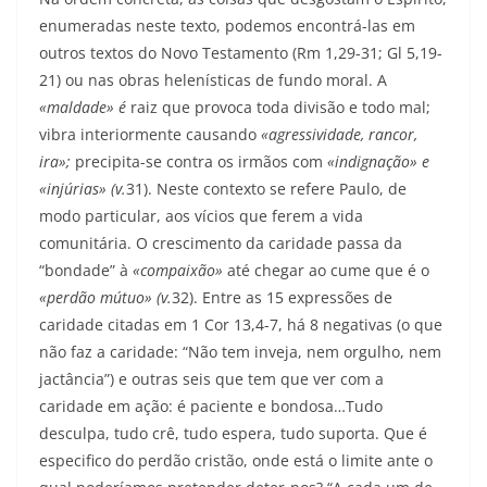
enumeradas neste texto, podemos encontrá-las em
outros textos do Novo Testamento (Rm 1,29-31; Gl 5,19-
21) ou nas obras helenísticas de fundo moral. A
«maldade» é
raiz que provoca toda divisão e todo mal;
vibra interiormente causando
«agressividade,
rancor,
ira»;
precipita-se contra os irmãos com
«indignação» e
«injúrias» (v.
31). Neste contexto se refere Paulo, de
modo particular, aos vícios que ferem a vida
comunitária. O crescimento da caridade passa da
“bondade” à
«compaixão»
até chegar ao cume que é o
«perdão mútuo» (v.
32). Entre as 15 expressões de
caridade citadas em 1 Cor 13,4-7, há 8 negativas (o que
não faz a caridade: “Não tem inveja, nem orgulho, nem
jactância”) e outras seis que tem que ver com a
caridade em ação: é paciente e bondosa…Tudo
desculpa, tudo crê, tudo espera, tudo suporta. Que é
especifico do perdão cristão, onde está o limite ante o