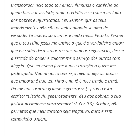
transbordar nele todo teu amor. Iluminas o caminho de
quem busca a verdade, ama a retidão e se coloca ao lado
dos pobres e injustiçados. Sei, Senhor, que os teus
mandamentos não são pesados quando se ama de
verdade. Tu queres só o amor e nada mais. Peço-te, Senhor,
que o teu Filho Jesus me ensine o que é o verdadeiro amor;
que eu saiba desinstalar-me das minhas seguranças, descer
a escada do poder e colocar-me a serviço dos outros com
alegria. Que eu nunca feche o meu coração a quem me
pede ajuda. Não importa que seja meu amigo ou não, o
que importa é que teu Filho e na fé é meu irmão e irmã.
Dá-me um coração grande e generoso! […] como está
escrito: “Distribuiu generosamente, deu aos pobres; a sua
justiça permanece para sempre” (2 Cor 9,9). Senhor, não
permitas que meu coração seja vingativo, duro e sem
compaixão. Amém
.