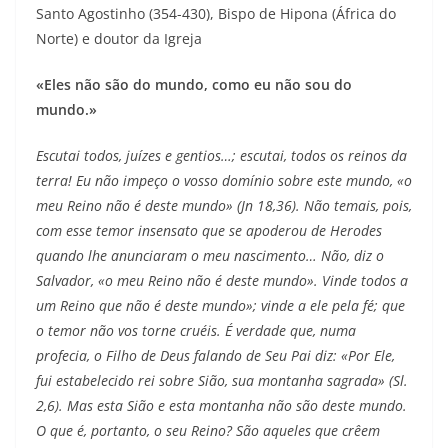
Santo Agostinho (354-430), Bispo de Hipona (África do
Norte) e doutor da Igreja
«Eles não são do mundo, como eu não sou do
mundo.»
Escutai todos, juízes e gentios…; escutai, todos os reinos da
terra! Eu não impeço o vosso domínio sobre este mundo, «o
meu Reino não é deste mundo» (Jn 18,36). Não temais, pois,
com esse temor insensato que se apoderou de Herodes
quando lhe anunciaram o meu nascimento… Não, diz o
Salvador, «o meu Reino não é deste mundo». Vinde todos a
um Reino que não é deste mundo»; vinde a ele pela fé; que
o temor não vos torne cruéis. É verdade que, numa
profecia, o Filho de Deus falando de Seu Pai diz: «Por Ele,
fui estabelecido rei sobre Sião, sua montanha sagrada» (Sl.
2,6). Mas esta Sião e esta montanha não são deste mundo.
O que é, portanto, o seu Reino? São aqueles que crêem