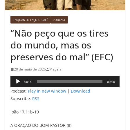
ENQUANTO FAÇO O CAFÉ
PODCAST
“Não peço que os tires
do mundo, mas os
preserves do mal” (EFC)
20 de maio de 2026
Magela
Tocador
00:00
00:00
de
Podcast:
Play in new window
|
Download
áudio
Subscribe:
RSS
João 17,11b-19
A ORAÇÃO DO BOM PASTOR (II).