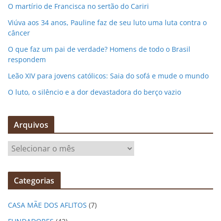
O martírio de Francisca no sertão do Cariri
Viúva aos 34 anos, Pauline faz de seu luto uma luta contra o
câncer
O que faz um pai de verdade? Homens de todo o Brasil
respondem
Leão XIV para jovens católicos: Saia do sofá e mude o mundo
O luto, o silêncio e a dor devastadora do berço vazio
Arquivos
A
r
q
Categorias
u
i
CASA MÃE DOS AFLITOS
(7)
v
o