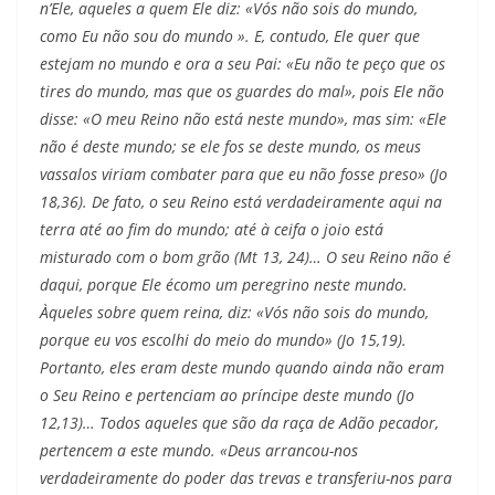
n’Ele, aqueles a quem Ele diz: «Vós não sois do mundo,
como Eu não sou do mundo ». E, contudo, Ele quer que
estejam no mundo e ora a seu Pai: «Eu não te peço que os
tires do mundo, mas que os guardes do mal», pois Ele não
disse: «O meu Reino não está neste mundo», mas sim: «Ele
não é deste mundo; se ele fos se deste mundo, os meus
vassalos viriam combater para que eu não fosse preso» (Jo
18,36). De fato, o seu Reino está verdadeiramente aqui na
terra até ao fim do mundo; até à ceifa o joio está
misturado com o bom grão (Mt 13, 24)… O seu Reino não é
daqui, porque Ele écomo um peregrino neste mundo.
Àqueles sobre quem reina, diz: «Vós não sois do mundo,
porque eu vos escolhi do meio do mundo» (Jo 15,19).
Portanto, eles eram deste mundo quando ainda não eram
o Seu Reino e pertenciam ao príncipe deste mundo (Jo
12,13)… Todos aqueles que são da raça de Adão pecador,
pertencem a este mundo. «Deus arrancou-nos
verdadeiramente do poder das trevas e transferiu-nos para