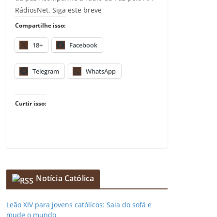
RádiosNet. Siga este breve
Compartilhe isso:
18+
Facebook
Telegram
WhatsApp
Curtir isso:
Notícia Católica
Leão XIV para jovens católicos: Saia do sofá e
mude o mundo