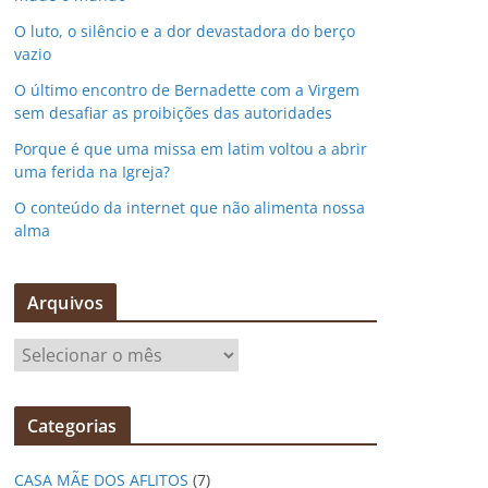
O luto, o silêncio e a dor devastadora do berço
vazio
O último encontro de Bernadette com a Virgem
sem desafiar as proibições das autoridades
Porque é que uma missa em latim voltou a abrir
uma ferida na Igreja?
O conteúdo da internet que não alimenta nossa
alma
Arquivos
A
r
q
Categorias
u
i
CASA MÃE DOS AFLITOS
(7)
v