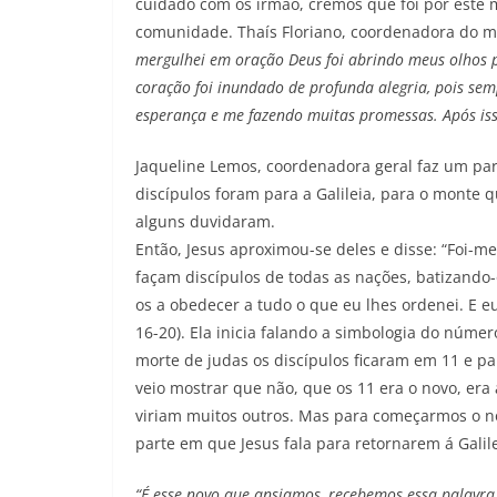
cuidado com os irmão, cremos que foi por este 
comunidade. Thaís Floriano, coordenadora do mi
mergulhei em oração Deus foi abrindo meus olhos p
coração foi inundado de profunda alegria, pois s
esperança e me fazendo muitas promessas. Após iss
Jaqueline Lemos, coordenadora geral faz um paral
discípulos foram para a Galileia, para o monte 
alguns duvidaram.
Então, Jesus aproximou-se deles e disse: “Foi-me
façam discípulos de todas as nações, batizando-
os a obedecer a tudo o que eu lhes ordenei. E e
16-20). Ela inicia falando a simbologia do núme
morte de judas os discípulos ficaram em 11 e pa
veio mostrar que não, que os 11 era o novo, era
viriam muitos outros. Mas para começarmos o nov
parte em que Jesus fala para retornarem á Galil
“É esse novo que ansiamos, recebemos essa palavra