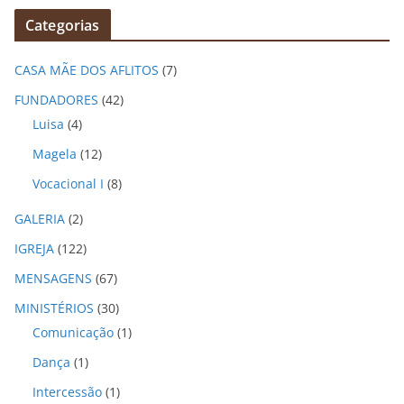
q
Categorias
u
i
CASA MÃE DOS AFLITOS
(7)
v
o
FUNDADORES
(42)
s
Luisa
(4)
Magela
(12)
Vocacional I
(8)
GALERIA
(2)
IGREJA
(122)
MENSAGENS
(67)
MINISTÉRIOS
(30)
Comunicação
(1)
Dança
(1)
Intercessão
(1)