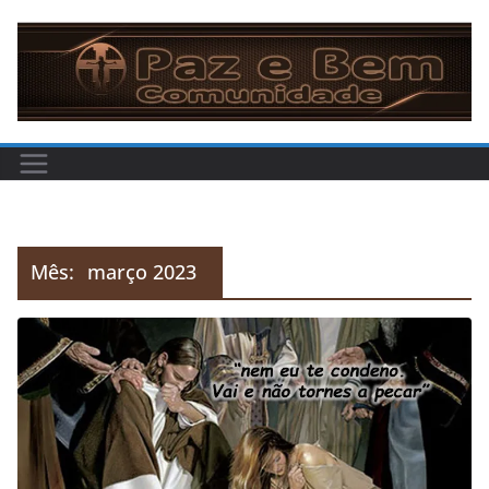
Pular
para
o
conteúdo
Mês:
março 2023