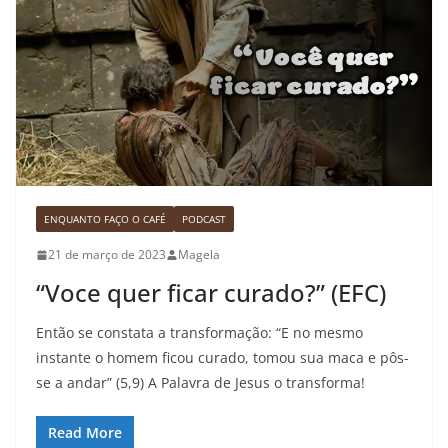
ENQUANTO FAÇO O CAFÉ
PODCAST
21 de março de 2023
Magela
“Voce quer ficar curado?” (EFC)
Então se constata a transformação: “E no mesmo
instante o homem ficou curado, tomou sua maca e pôs-
se a andar” (5,9) A Palavra de Jesus o transforma!
Read More