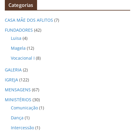
Categorias
u
i
CASA MÃE DOS AFLITOS
(7)
v
o
FUNDADORES
(42)
s
Luisa
(4)
Magela
(12)
Vocacional I
(8)
GALERIA
(2)
IGREJA
(122)
MENSAGENS
(67)
MINISTÉRIOS
(30)
Comunicação
(1)
Dança
(1)
Intercessão
(1)