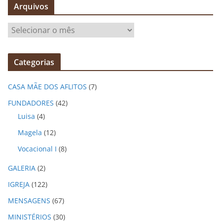
Arquivos
A
r
q
Categorias
u
i
CASA MÃE DOS AFLITOS
(7)
v
o
FUNDADORES
(42)
s
Luisa
(4)
Magela
(12)
Vocacional I
(8)
GALERIA
(2)
IGREJA
(122)
MENSAGENS
(67)
MINISTÉRIOS
(30)