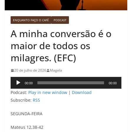
ENQUANTO FAÇO O CAFÉ
PODCAST
A minha conversão é o
maior de todos os
milagres. (EFC)
20 de julho de 2026
Magela
Tocador
00:00
00:00
de
Podcast:
Play in new window
|
Download
áudio
Subscribe:
RSS
SEGUNDA-FEIRA
Mateus 12,38-42