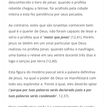
desconhecido o livro de Jonas: quando o profeta
rebelde chegou a Nínive, foi acolhido pela cidade
inteira e esta fez penitência por seus pecados.
Ao contrário, estes que são israelitas conhecem bem
qual é o querer de Deus, não foram capazes de levar a
sério o profeta que é ”
maior que Jonas
” (12,41). Porém,
Jesus se detém em um sinal particular que Deus
realizou no profeta Jonas: quando sofreu o naufrágio,
uma baleia o reteve em seu ventre durante três dias e
logo o lançou por terra (12,40).
Esta figura do mistério pascal será a palavra definitiva
de Jesus, na qual o poder de Deus se manifestará com
todo seu esplendor e, frente à qual, eles deverão optar
(“
porque por tuas palavras serás declarado justo e por
tuas palavras serás condenado
”, 12,37).
Mais significativo ainda é o comportamento da rainha