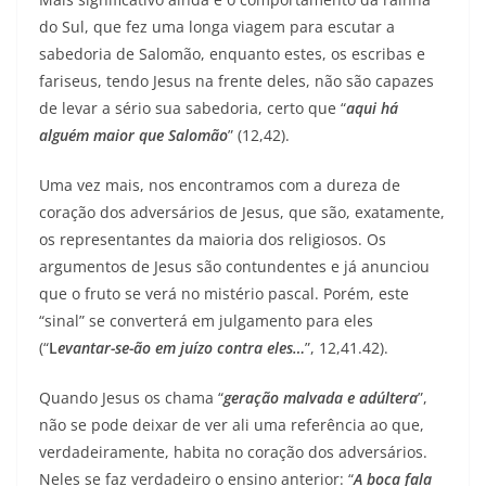
do Sul, que fez uma longa viagem para escutar a
sabedoria de Salomão, enquanto estes, os escribas e
fariseus, tendo Jesus na frente deles, não são capazes
de levar a sério sua sabedoria, certo que “
aqui há
alguém maior que Salomão
” (12,42).
Uma vez mais, nos encontramos com a dureza de
coração dos adversários de Jesus, que são, exatamente,
os representantes da maioria dos religiosos. Os
argumentos de Jesus são contundentes e já anunciou
que o fruto se verá no mistério pascal. Porém, este
“sinal” se converterá em julgamento para eles
(“
L
evantar-se-ão em juízo contra eles…
”, 12,41.42).
Quando Jesus os chama “
geração malvada e adúltera
”,
não se pode deixar de ver ali uma referência ao que,
verdadeiramente, habita no coração dos adversários.
Neles se faz verdadeiro o ensino anterior: “
A boca fala