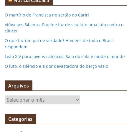
Notícia Católica
O martírio de Francisca no sertão do Cariri
Viúva aos 34 anos, Pauline faz de seu luto uma luta contra o
câncer
O que faz um pai de verdade? Homens de todo o Brasil
respondem
Leão XIV para jovens católicos: Saia do sofá e mude o mundo
O luto, o silêncio e a dor devastadora do berço vazio
Arquivos
A
r
q
Categorias
u
i