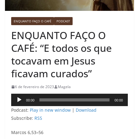
ENQUANTO FAÇO O CAFÉ
PODCAST
ENQUANTO FAÇO O
CAFÉ: “E todos os que
tocavam em Jesus
ficavam curados”
6 de fevereiro de 2023
Magela
Tocador
00:00
00:00
de
Podcast:
Play in new window
|
Download
áudio
Subscribe:
RSS
Marcos 6,53
–
56