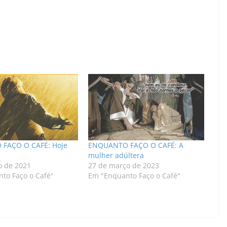
FAÇO O CAFÉ: Hoje
ENQUANTO FAÇO O CAFÉ: A
mulher adúltera
o de 2021
27 de março de 2023
to Faço o Café"
Em "Enquanto Faço o Café"