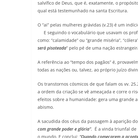
salvífico de Deus, que é, exatamente, o propósit
qual está testemunhado na santa Escritura.
O “ai” pelas mulheres grávidas (v.23) é um indí
E seguindo o vocabulário que usavam os profet
como: “calamidade” ou “grande miséria”, “cólera”
será pisoteada
” pelo pé de uma nação estrangeira
A referência ao “tempo dos pagãos” é, provavel
todas as nações ou, talvez, ao próprio juízo divin
Os transtornos cósmicos de que falam os vv. 2
a ordem da criação se vê ameaçada e corre o r
efeitos sobre a humanidade: gera uma grande a
abismo.
A sacudida dos céus da passagem à aparição do
com grande poder e glória”
. É a vinda triunfal de
o mundo. E conclui:
“Quando começarem a acontece