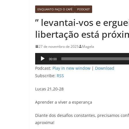
ENQUANTO FAÇO O CAFÉ
PODCAST
” levantai-vos e ergu
libertação está próxi
27 de novembro de 2025
Magela
Tocador
00:00
de
Podcast:
Play in new window
|
Download
áudio
Subscribe:
RSS
Lucas 21,20-28
Aprender a viver a esperança
Diante dos desafios constantes, precisamos conf
aproxima!