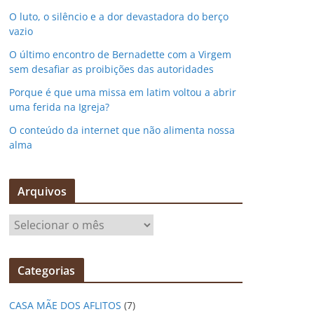
O luto, o silêncio e a dor devastadora do berço
vazio
O último encontro de Bernadette com a Virgem
sem desafiar as proibições das autoridades
Porque é que uma missa em latim voltou a abrir
uma ferida na Igreja?
O conteúdo da internet que não alimenta nossa
alma
Arquivos
A
r
q
Categorias
u
i
CASA MÃE DOS AFLITOS
(7)
v