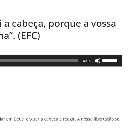
ei a cabeça, porque a vossa
ma”. (EFC)
Use
00:00
as
setas
para
cima
ou
para
baixo
iar em Deus, erguer a cabeça e reagir. A nossa libertação se
para