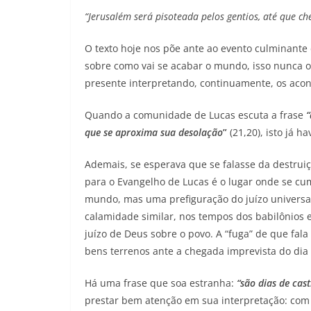
“Jerusalém será pisoteada pelos gentios, até que ch
O texto hoje nos põe ante ao evento culminante 
sobre como vai se acabar o mundo, isso nunca 
presente interpretando, continuamente, os acon
Quando a comunidade de Lucas escuta a frase
“
que se aproxima sua desolação
”
(21,20), isto já h
Ademais, se esperava que se falasse da destruiç
para o Evangelho de Lucas é o lugar onde se cu
mundo, mas uma prefiguração do juízo universal.
calamidade similar, nos tempos dos babilônios e
juízo de Deus sobre o povo. A “fuga” de que fal
bens terrenos ante a chegada imprevista do dia
Há uma frase que soa estranha:
“são dias de cast
prestar bem atenção em sua interpretação: com o