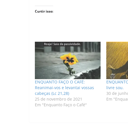
Curtir isso:
ENQUANTO FAÇO O CAFÉ:
ENQUANTO 
Reanimai-vos e levantai vossas
livre sou.
cabeças (Lc 21,28)
30 de junh
25 de novembro de 2021
Em "Enquan
Em "Enquanto Faço o Café"