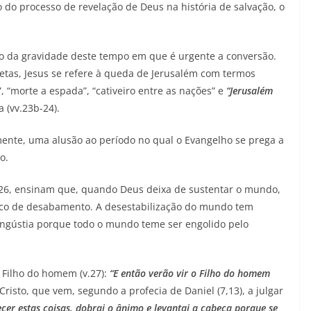
o do processo de revelação de Deus na história de salvação, o
cio da gravidade deste tempo em que é urgente a conversão.
as, Jesus se refere à queda de Jerusalém com termos
, “morte a espada”, “cativeiro entre as nações” e
“Jerusalém
 (vv.23b-24).
mente, uma alusão ao período no qual o Evangelho se prega a
o.
5.26, ensinam que, quando Deus deixa de sustentar o mundo,
isco de desabamento. A desestabilização do mundo tem
ngústia porque todo o mundo teme ser engolido pelo
 Filho do homem (v.27):
“E então verão vir o Filho do homem
 Cristo, que vem, segundo a profecia de Daniel (7,13), a julgar
r estas coisas, dobrai o ânimo e levantai a cabeça porque se