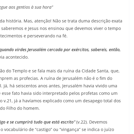
aumentar
egue aos gentios à sua hora”
ou
diminuir
da história. Mas, atenção! Não se trata duma descrição exata
o
o saberemos e Jesus nos ensinou que devemos viver o tempo
volume.
tecimentos e perseverando na fé.
quando virdes Jerusalém cercada por exércitos, sabereis, então,
avia acontecido.
ão do Templo e se fala mais da ruína da Cidade Santa, que,
mprem as profecias. A ruína de Jerusalém não é o fim do
 Já, há seiscentos anos antes, Jerusalém havia vivido uma
 esse fato havia sido interpretado pelos profetas como um
a o v.21, já a havíamos explicado como um desapego total dos
 do Filho do homem.
igo e se cumprirá tudo que está escrito”
(v.22). Devemos
 vocabulário de “castigo” ou “vingança” se indica o juízo