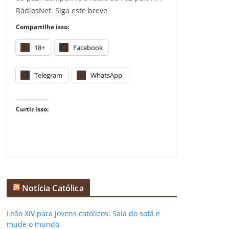
RádiosNet. Siga este breve
Compartilhe isso:
18+
Facebook
Telegram
WhatsApp
Curtir isso:
Notícia Católica
Leão XIV para jovens católicos: Saia do sofá e
mude o mundo