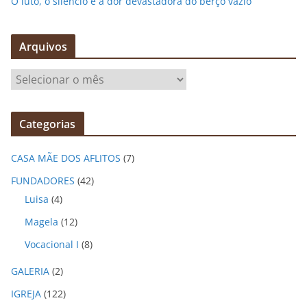
O luto, o silêncio e a dor devastadora do berço vazio
Arquivos
A
r
q
Categorias
u
i
CASA MÃE DOS AFLITOS
(7)
v
o
FUNDADORES
(42)
s
Luisa
(4)
Magela
(12)
Vocacional I
(8)
GALERIA
(2)
IGREJA
(122)