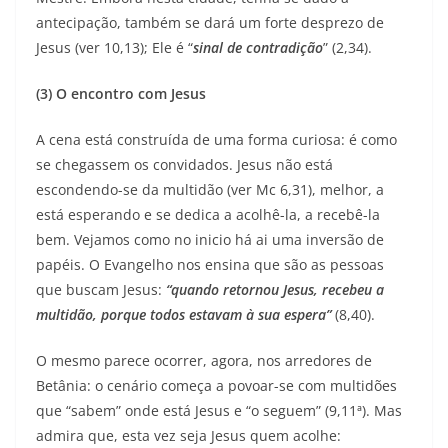
antecipação, também se dará um forte desprezo de
Jesus (ver 10,13); Ele é “
sinal de contradição
” (2,34).
(3)
O encontro com Jesus
A cena está construída de uma forma curiosa: é como
se chegassem os convidados. Jesus não está
escondendo-se da multidão (ver Mc 6,31), melhor, a
está esperando e se dedica a acolhê-la, a recebê-la
bem. Vejamos como no inicio há ai uma inversão de
papéis. O Evangelho nos ensina que são as pessoas
que buscam Jesus:
“quando retornou Jesus, recebeu a
multidão, porque todos estavam à sua espera”
(8,40).
O mesmo parece ocorrer, agora, nos arredores de
Betânia: o cenário começa a povoar-se com multidões
que “sabem” onde está Jesus e “o seguem” (9,11ª). Mas
admira que, esta vez seja Jesus quem acolhe: