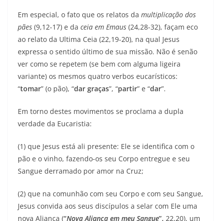
Em especial, o fato que os relatos da
multiplicação dos
pães
(9,12-17) e da
ceia em Emaus
(24,28-32), façam eco
ao relato da Ultima Ceia (22,19-20), na qual Jesus
expressa o sentido último de sua missão. Não é senão
ver como se repetem (se bem com alguma ligeira
variante) os mesmos quatro verbos eucarísticos:
“
tomar
” (o pão), “
dar graças
”, “
partir
” e “
dar
”.
Em torno destes movimentos se proclama a dupla
verdade da Eucaristia:
(1) que Jesus está ali presente: Ele se identifica com o
pão e o vinho, fazendo-os seu Corpo entregue e seu
Sangue derramado por amor na Cruz;
(2) que na comunhão com seu Corpo e com seu Sangue,
Jesus convida aos seus discípulos a selar com Ele uma
nova Aliança (
“
Nova Aliança em meu Sangue
”,
22,20), um