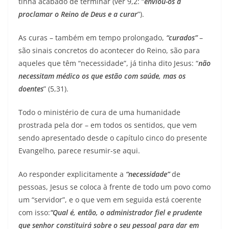
tinha acabado de terminar (ver 9,2: “
enviou-os a
proclamar o Reino de Deus e a curar
”).
As curas – também em tempo prolongado,
“curados”
–
são sinais concretos do acontecer do Reino, são para
aqueles que têm “necessidade”, já tinha dito Jesus: “
não
necessitam médico os que estão com saúde, mas os
doentes
” (5,31).
Todo o ministério de cura de uma humanidade
prostrada pela dor – em todos os sentidos, que vem
sendo apresentado desde o capítulo cinco do presente
Evangelho, parece resumir-se aqui.
Ao responder explicitamente a
“necessidade”
de
pessoas, Jesus se coloca à frente de todo um povo como
um “servidor”, e o que vem em seguida está coerente
com isso:
“Qual é, então, o administrador fiel e prudente
que senhor constituirá sobre o seu pessoal para dar em