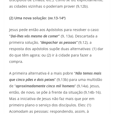
as cidades vizinhas o poderiam prover (9,12b).
(2) Uma nova solução: (vv.13-14ª)
Jesus pede então aos Apóstolos para resolver o caso:
“
Dai-lhes vós mesmo de comer
”
(9, 13a). Descartada a
primeira solução,
“despachar as pessoas”
(9,12), a
resposta dos apóstolos supõe duas alternativas: (1) dar
do que têm agora; ou (2) ir à cidade para fazer a
compra.
A primeira alternativa é a mais pobre “
Não temos mais
que cinco pães e dois peixes
” (9,13b) para uma multidão
de “
aproximadamente cinco mil homens
” (9,14a). Jesus,
então, de novo, se põe à frente da situação (9,14b-16).
Mas a iniciativa de Jesus não faz mais que por em
primeiro plano o serviço dos discípulos. Eles: (1)
Acomodam as pessoas: respondendo, assim, à