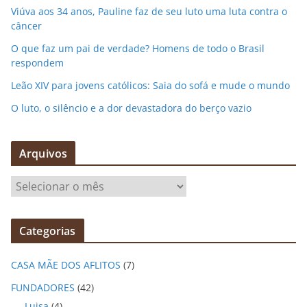
Viúva aos 34 anos, Pauline faz de seu luto uma luta contra o
câncer
O que faz um pai de verdade? Homens de todo o Brasil
respondem
Leão XIV para jovens católicos: Saia do sofá e mude o mundo
O luto, o silêncio e a dor devastadora do berço vazio
Arquivos
A
r
q
Categorias
u
i
CASA MÃE DOS AFLITOS
(7)
v
o
FUNDADORES
(42)
s
Luisa
(4)