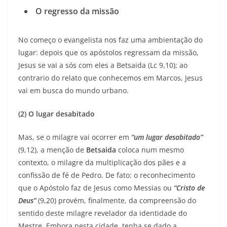
O regresso da missão
No começo o evangelista nos faz uma ambientação do
lugar: depois que os apóstolos regressam da missão,
Jesus se vai a sós com eles a Betsaida (Lc 9,10); ao
contrario do relato que conhecemos em Marcos, Jesus
vai em busca do mundo urbano.
(2)
O lugar desabitado
Mas, se o milagre vai ocorrer em
“um
lugar desabitado”
(9,12), a menção de
Betsaida
coloca num mesmo
contexto, o milagre da multiplicação dos pães e a
confissão de fé de Pedro. De fato: o reconhecimento
que o Apóstolo faz de Jesus como Messias ou
“Cristo de
Deus”
(9,20) provém, finalmente, da compreensão do
sentido deste milagre revelador da identidade do
Mestre. Embora nesta cidade, tenha se dado a