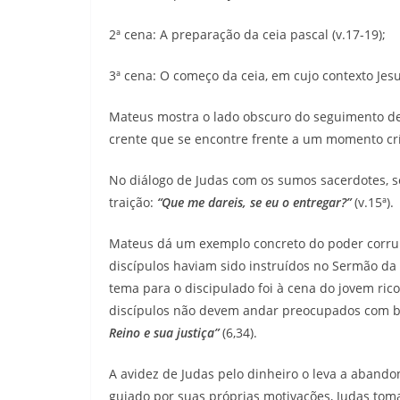
2ª cena: A preparação da ceia pascal (v.17-19);
3ª cena: O começo da ceia, em cujo contexto Jesus
Mateus mostra o lado obscuro do seguimento de 
crente que se encontre frente a um momento crí
No diálogo de Judas com os sumos sacerdotes, 
traição:
“Que me dareis, se eu o entregar?”
(v.15ª).
Mateus dá um exemplo concreto do poder corrup
discípulos haviam sido instruídos no Sermão da
tema para o discipulado foi à cena do jovem rico
discípulos não devem andar preocupados com b
Reino e sua justiça”
(6,34).
A avidez de Judas pelo dinheiro o leva a abandon
guiado por suas próprias motivações, Judas toma 