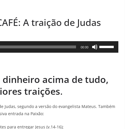
É: A traição de Judas
Use
00:00
as
setas
para
dinheiro acima de tudo,
cima
ou
ores traições
.
para
baixo
 de Judas, segundo a versão do evangelista Mateus. Também
para
siva entrada na Paixão:
aumentar
ou
es para entregar Jesus (v.14-16);