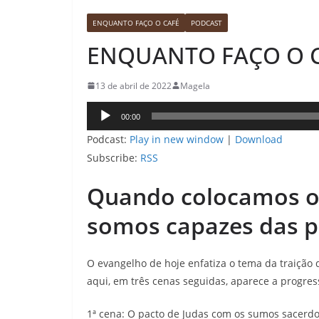
ENQUANTO FAÇO O CAFÉ
PODCAST
ENQUANTO FAÇO O CAF
13 de abril de 2022
Magela
Tocador
00:00
de
Podcast:
Play in new window
|
Download
áudio
Subscribe:
RSS
Quando colocamos o 
somos capazes das pi
O evangelho de hoje enfatiza o tema da traição
aqui, em três cenas seguidas, aparece a progres
1ª cena: O pacto de Judas com os sumos sacerdot