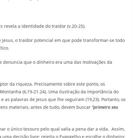
diminuir
o
volume.
 revela a identidade do traidor (v.20-25).
Jesus, o traidor potencial em que pode transformar-se todo
tico.
se denuncia que o dinheiro era uma das motivações da
tor da riqueza. Precisamente sobre este ponto, os
 Montanha (6,19-21.24). Uma ilustração da importância do
 e as palavras de Jesus que lhe seguiram (19,23). Portanto, os
ens materiais, antes de tudo, devem buscar
“primeiro seu
ar o único tesouro pelo qual valia a pena dar a vida. Assim,
uma decisão livre: rejeita o Evangelho e escolhe o dinheiro;