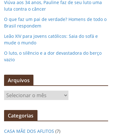
Viúva aos 34 anos, Pauline faz de seu luto uma
luta contra o câncer
O que faz um pai de verdade? Homens de todo o
Brasil respondem
Leão XIV para jovens católicos: Saia do sofá e
mude o mundo
O luto, o silêncio e a dor devastadora do berço
vazio
Arquivos
A
r
q
Categorias
u
i
CASA MÃE DOS AFLITOS
(7)
v