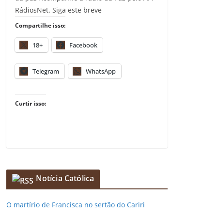
RádiosNet. Siga este breve
Compartilhe isso:
18+
Facebook
Telegram
WhatsApp
Curtir isso:
Notícia Católica
O martírio de Francisca no sertão do Cariri