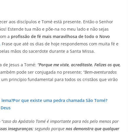
ecer aos discípulos e Tomé está presente. Então o Senhor
mãos! Estende tua mão e põe-na no meu lado e não sejas
 com a
profissão de fé mais maravilhosa de todo o Novo
.
Frase que até os dias de hoje respondemos com muita fé e
elas mãos do sacerdote durante a Santa Missa.
a de Jesus a Tomé:
“Porque me viste, acreditaste. Felizes os que,
e também pode ser conjugada no presente;
“Bem-aventurados
i um princípio fundamental para todos os cristãos que virão
u lema?
Por que existe uma pedra chamada São Tomé?
 Deus
o
“caso do Apóstolo Tomé é importante para nós pelo menos por
ssas inseguranças
; segundo porque
nos demonstra que qualquer