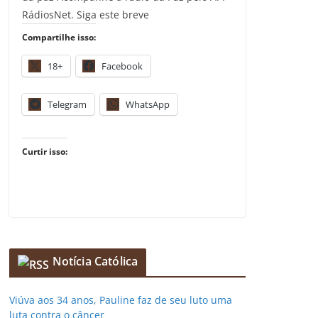
RádiosNet. Siga este breve
Compartilhe isso:
18+
Facebook
Telegram
WhatsApp
Curtir isso:
Notícia Católica
Viúva aos 34 anos, Pauline faz de seu luto uma
luta contra o câncer