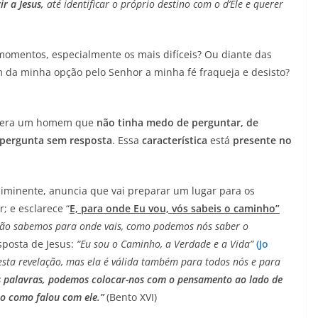
ir a Jesus,
até identificar o próprio destino com o d’Ele e querer
 momentos, especialmente os mais difíceis? Ou diante das
da minha opção pelo Senhor a minha fé fraqueja e desisto?
e era um homem que
não tinha medo de perguntar, de
 pergunta sem resposta
. Essa
característica
está
presente no
 iminente, anuncia que vai preparar um lugar para os
; e esclarece “
E, para onde Eu vou, vós sabeis o caminho”
ão sabemos para onde vais, como podemos nós saber o
esposta de Jesus:
“Eu sou o Caminho, a Verdade e a Vida”
(Jo
esta revelação, mas ela é válida também para todos nós e para
s palavras, podemos colocar-nos com o pensamento ao lado de
o como falou com ele.”
(Bento XVI)