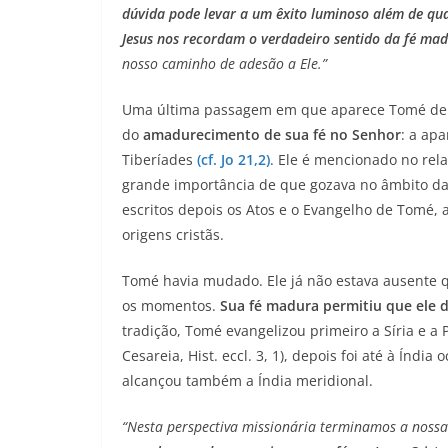
dúvida pode levar a um êxito luminoso além de qua
Jesus nos recordam o verdadeiro sentido da fé ma
nosso caminho de adesão a Ele.”
Uma última passagem em que aparece Tomé demo
do
amadurecimento de sua fé no Senhor
: a ap
Tiberíades
(cf. Jo 21,2)
. Ele é mencionado no rel
grande importância de que gozava no âmbito d
escritos depois os Atos e o Evangelho de Tomé,
origens cristãs.
Tomé havia mudado. Ele já não estava ausente
os momentos.
Sua fé madura permitiu que ele d
tradição, Tomé evangelizou primeiro a Síria e a 
Cesareia, Hist. eccl. 3, 1), depois foi até à Índia
alcançou também a Índia meridional.
“Nesta perspectiva missionária terminamos a nossa