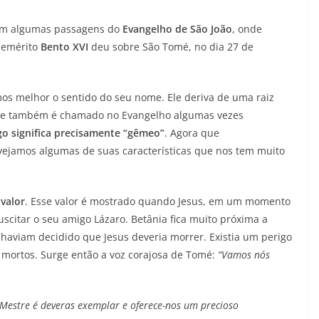
 em algumas passagens do
Evangelho de São João
, onde
 emérito
Bento XVI
deu sobre São Tomé, no dia 27 de
s melhor o sentido do seu nome. Ele deriva de uma raiz
Ele também é chamado no Evangelho algumas vezes
go significa precisamente “gêmeo”
. Agora que
amos algumas de suas características que nos tem muito
valor
. Esse valor é mostrado quando Jesus, em um momento
suscitar o seu amigo Lázaro. Betânia fica muito próxima a
 haviam decidido que Jesus deveria morrer. Existia um perigo
e mortos. Surge então a voz corajosa de Tomé:
“Vamos nós
 Mestre é deveras exemplar e oferece-nos um precioso