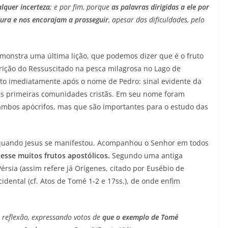
lquer incerteza
; e por fim, porque
as palavras dirigidas a ele por
dura e nos encorajam a prosseguir
, apesar das dificuldades, pelo
nstra uma última lição, que podemos dizer que é o fruto
arição do Ressuscitado na pesca milagrosa no Lago de
ato imediatamente após o nome de Pedro: sinal evidente da
as primeiras comunidades cristãs. Em seu nome foram
 ambos apócrifos, mas que são importantes para o estudo das
 quando Jesus se manifestou. Acompanhou o Senhor em todos
esse muitos frutos apostólicos.
Segundo uma antiga
Pérsia (assim refere já Orígenes, citado por Eusébio de
 ocidental (cf. Atos de Tomé 1-2 e 17ss.), de onde enfim
 reflexão, expressando votos de
que o exemplo de Tomé