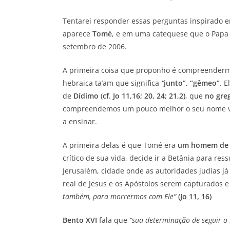
Tentarei responder essas perguntas inspirado
aparece
Tomé
, e em uma catequese que o Papa
setembro de 2006.
A primeira coisa que proponho é compreendermo
hebraica ta’am que significa
“
junto”, “gêmeo”
. 
de
Dídimo
(
cf. Jo 11,16; 20, 24; 21,2)
, que
no gre
compreendemos um pouco melhor o seu nome vej
a ensinar.
A primeira delas é que Tomé era
um homem de 
crítico de sua vida, decide ir a Betânia para res
Jerusalém, cidade onde as autoridades judias já
real de Jesus e os Apóstolos serem capturados 
também, para morrermos com Ele”
(Jo 11, 16)
Bento XVI
fala que
“sua determinação de seguir o