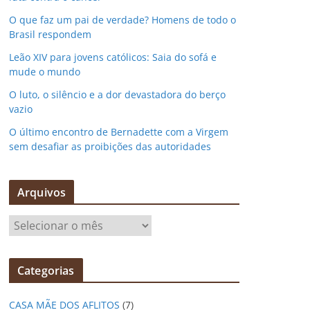
O que faz um pai de verdade? Homens de todo o
Brasil respondem
Leão XIV para jovens católicos: Saia do sofá e
mude o mundo
O luto, o silêncio e a dor devastadora do berço
vazio
O último encontro de Bernadette com a Virgem
sem desafiar as proibições das autoridades
Arquivos
A
r
q
Categorias
u
i
CASA MÃE DOS AFLITOS
(7)
v