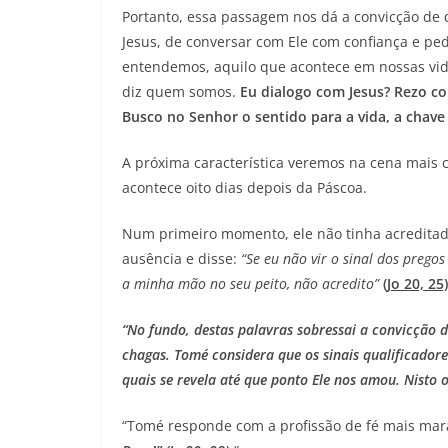
Portanto, essa passagem nos dá a convicção de q
Jesus, de conversar com Ele com confiança e pe
entendemos, aquilo que acontece em nossas vid
diz quem somos.
Eu dialogo com Jesus? Rezo c
Busco no Senhor o sentido para a vida, a chav
A próxima característica veremos na cena mais c
acontece oito dias depois da Páscoa.
Num primeiro momento, ele não tinha acreditado
ausência e disse:
“Se eu não vir o sinal dos prego
a minha mão no seu peito, não acredito”
(Jo 20, 25)
“No fundo, destas palavras sobressai a convicção d
chagas. Tomé considera que os sinais qualificadore
quais se revela até que ponto Ele nos amou. Nisto 
“Tomé responde com a profissão de fé mais mar