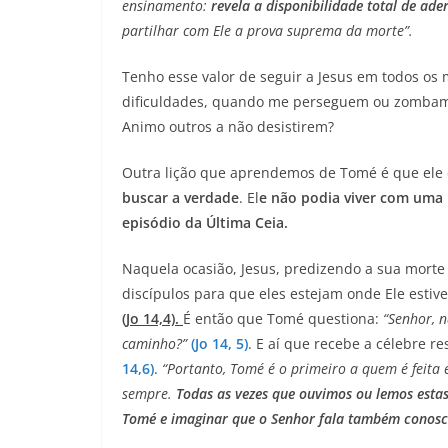
ensinamento:
revela a disponibilidade total de ader
partilhar com Ele a prova suprema da morte”.
Tenho esse valor de seguir a Jesus em todos os
dificuldades, quando me perseguem ou zombam 
Animo outros a não desistirem?
Outra lição que aprendemos de Tomé é que el
buscar a verdade
. El
e não podia viver com uma
episódio da Última Ceia.
Naquela ocasião, Jesus, predizendo a sua morte
discípulos para que eles estejam onde Ele estiver
(Jo 14,4).
É então que Tomé questiona:
“Senhor, n
caminho?”
(Jo 14, 5)
. E aí que recebe a célebre r
14,6)
.
“Portanto, Tomé é o primeiro a quem é feita 
sempre.
Todas as vezes que ouvimos ou lemos esta
Tomé e imaginar que o Senhor fala também conosc