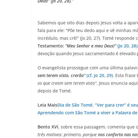
Deus!” (Jo 20, 28).
“
Sabemos que oito dias depois Jesus volta a apar
fala para ele: “Põe teu dedo aqui e vê minhas 
incrédulo, mas crê!” (Jo 20, 27). Tomé responde
Testamento:
“Meu Senhor e meu Deus!”
(Jo 20, 28)
devoção quando Jesus sacramentado é elevado p
O evangelista prossegue com uma última palavr
sem terem visto, crerão”
(cf. Jo 20, 29)
. Esta fras
os que creem sem terem visto”
. Jesus enuncia aqu
depois de Tomé.
Leia Mais
Dia de São Tomé. “Ver para crer” é se
Aprendendo com São Tomé a viver a Palavra de
Bento XVI
, sobre essa passagem, comenta que 
três motivos: primeiro, porque
nos conforta nas no