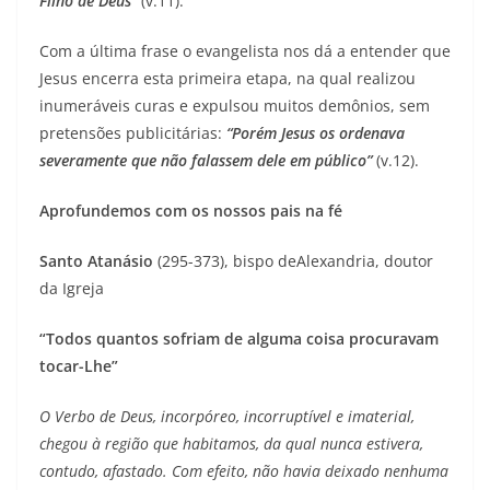
Filho de Deus”
(v.11).
Com a última frase o evangelista nos dá a entender que
Jesus encerra esta primeira etapa, na qual realizou
inumeráveis curas e expulsou muitos demônios, sem
pretensões publicitárias:
“Porém Jesus os ordenava
severamente que não falassem dele em público”
(v.12).
Aprofundemos com os nossos pais na fé
Santo Atanásio
(295-373), bispo deAlexandria, doutor
da Igreja
“Todos quantos sofriam de alguma coisa procuravam
tocar-Lhe”
O Verbo de Deus, incorpóreo, incorruptível e imaterial,
chegou à região que habitamos, da qual nunca estivera,
contudo, afastado. Com efeito, não havia deixado nenhuma