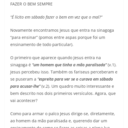
FAZER O BEM SEMPRE
“É lícito em sábado fazer o bem em vez que o mal?”
Novamente encontramos Jesus que entra na sinagoga
“para ensinar” (pomos entre aspas porque foi um
ensinamento de todo particular).
O primeiro que aparece quando Jesus entra na
sinagoga é
“um homem que tinha a mão paralisada”
(v.1).
Jesus percebeu isso. Também os fariseus perceberam e
se puseram a
“espreita para ver se o curava em sábado
para acusar-lhe”
(v.2). Um quadro muito interessante e
bem descrito nos dois primeiros versículos. Agora, que
vai acontecer?
Como para armar o palco Jesus dirige-se, diretamente,
ao homem da mão paralisada e, querendo dar um
ensinamento de como se fazer as coisas a plena luz,