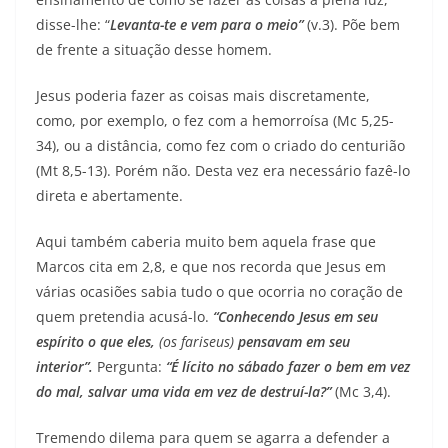
disse-lhe: “
Levanta-te e vem para o meio”
(v.3). Põe bem
de frente a situação desse homem.
Jesus poderia fazer as coisas mais discretamente,
como, por exemplo, o fez com a hemorroísa (Mc 5,25-
34), ou a distância, como fez com o criado do centurião
(Mt 8,5-13). Porém não. Desta vez era necessário fazê-lo
direta e abertamente.
Aqui também caberia muito bem aquela frase que
Marcos cita em 2,8, e que nos recorda que Jesus em
várias ocasiões sabia tudo o que ocorria no coração de
quem pretendia acusá-lo.
“Conhecendo Jesus em seu
espírito o que eles,
(os fariseus)
pensavam em seu
interior”.
Pergunta:
“É lícito no sábado fazer o bem em vez
do mal, salvar uma vida em vez de destruí-la?”
(Mc 3,4).
Tremendo dilema para quem se agarra a defender a