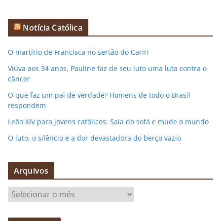
Notícia Católica
O martírio de Francisca no sertão do Cariri
Viúva aos 34 anos, Pauline faz de seu luto uma luta contra o
câncer
O que faz um pai de verdade? Homens de todo o Brasil
respondem
Leão XIV para jovens católicos: Saia do sofá e mude o mundo
O luto, o silêncio e a dor devastadora do berço vazio
Arquivos
A
r
q