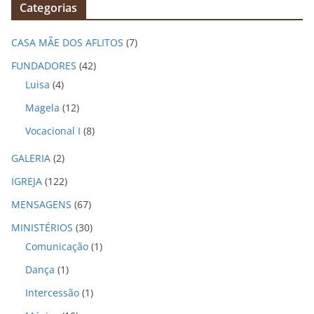
Categorias
u
i
CASA MÃE DOS AFLITOS
(7)
v
o
FUNDADORES
(42)
s
Luisa
(4)
Magela
(12)
Vocacional I
(8)
GALERIA
(2)
IGREJA
(122)
MENSAGENS
(67)
MINISTÉRIOS
(30)
Comunicação
(1)
Dança
(1)
Intercessão
(1)