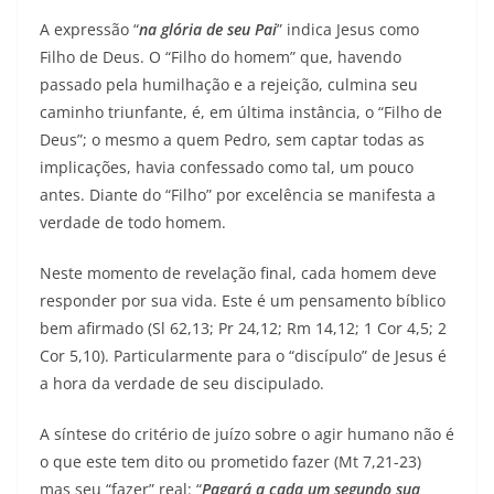
A expressão “
na glória de seu Pai
” indica Jesus como
Filho de Deus. O “Filho do homem” que, havendo
passado pela humilhação e a rejeição, culmina seu
caminho triunfante, é, em última instância, o “Filho de
Deus”; o mesmo a quem Pedro, sem captar todas as
implicações, havia confessado como tal, um pouco
antes. Diante do “Filho” por excelência se manifesta a
verdade de todo homem.
Neste momento de revelação final, cada homem deve
responder por sua vida. Este é um pensamento bíblico
bem afirmado (Sl 62,13; Pr 24,12; Rm 14,12; 1 Cor 4,5; 2
Cor 5,10). Particularmente para o “discípulo” de Jesus é
a hora da verdade de seu discipulado.
A síntese do critério de juízo sobre o agir humano não é
o que este tem dito ou prometido fazer (Mt 7,21-23)
mas seu “fazer” real: “
Pagará a cada um segundo
sua