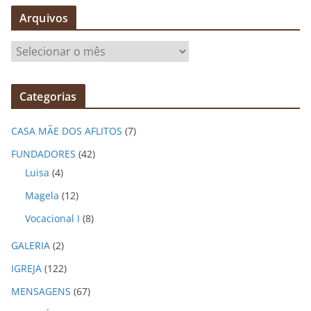
Arquivos
A
r
q
Categorias
u
i
CASA MÃE DOS AFLITOS
(7)
v
o
FUNDADORES
(42)
s
Luisa
(4)
Magela
(12)
Vocacional I
(8)
GALERIA
(2)
IGREJA
(122)
MENSAGENS
(67)