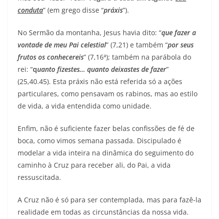
conduta
” (em grego disse “
práxis
”).
No Sermão da montanha, Jesus havia dito: “
que fazer a
vontade de meu Pai celestial
” (7,21) e também “
por seus
frutos os conhecereis
” (7,16ª); também na parábola do
rei: “
q
uanto fizestes… quanto deixastes de fazer
”
(25,40.45). Esta práxis não está referida só a ações
particulares, como pensavam os rabinos, mas ao estilo
de vida, a vida entendida como unidade.
Enfim, não é suficiente fazer belas confissões de fé de
boca, como vimos semana passada. Discipulado é
modelar a vida inteira na dinâmica do seguimento do
caminho à Cruz para receber ali, do Pai, a vida
ressuscitada.
A Cruz não é só para ser contemplada, mas para fazê-la
realidade em todas as circunstâncias da nossa vida.