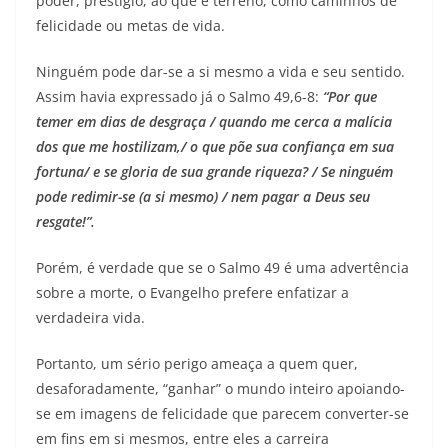
poder, prestígio, ao que é terreno, como caminhos de
felicidade ou metas de vida.
Ninguém pode dar-se a si mesmo a vida e seu sentido.
Assim havia expressado já o Salmo 49,6-8:
“Por que
temer em dias de desgraça / quando me cerca a malícia
dos que me hostilizam,/ o que põe sua confiança em sua
fortuna/ e se gloria de sua grande riqueza? / Se ninguém
pode redimir-se (a si mesmo) / nem pagar a Deus seu
resgate!
”.
Porém, é verdade que se o Salmo 49 é uma advertência
sobre a morte, o Evangelho prefere enfatizar a
verdadeira vida.
Portanto, um sério perigo ameaça a quem quer,
desaforadamente, “ganhar” o mundo inteiro apoiando-
se em imagens de felicidade que parecem converter-se
em fins em si mesmos, entre eles a carreira