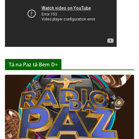
Tá na Paz tá Bem D+