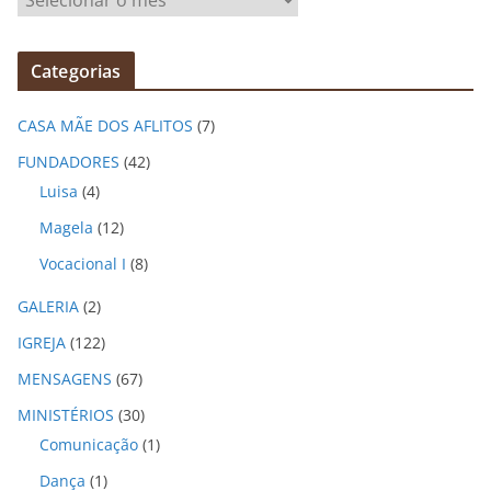
r
q
Categorias
u
i
CASA MÃE DOS AFLITOS
(7)
v
o
FUNDADORES
(42)
s
Luisa
(4)
Magela
(12)
Vocacional I
(8)
GALERIA
(2)
IGREJA
(122)
MENSAGENS
(67)
MINISTÉRIOS
(30)
Comunicação
(1)
Dança
(1)