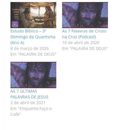
Estudo Bíblico – 3º
As 7 Palavras de Cristo
Domingo da Quaresma
na Cruz (Podcast)
(Ano A)
10 de abril de 2020
8 de março de 2026
Em "PALAVRA DE DEUS"
Em "PALAVRA DE DEUS"
AS 7 ÚLTIMAS
PALAVRAS DE JESUS
2 de abril de 2021
Em "Enquanto Faço o
Café"