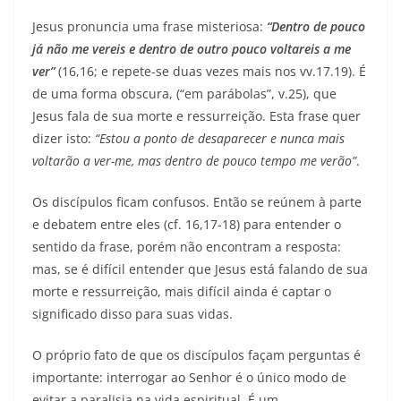
Jesus pronuncia uma frase misteriosa:
“Dentro de pouco
já não me vereis e dentro de outro pouco voltareis a me
ver”
(16,16; e repete-se duas vezes mais nos vv.17.19). É
de uma forma obscura, (“em parábolas”, v.25), que
Jesus fala de sua morte e ressurreição. Esta frase quer
dizer isto:
“Estou a ponto de desaparecer e nunca mais
voltarão a ver-me, mas dentro de pouco tempo me verão”
.
Os discípulos ficam confusos. Então se reúnem à parte
e debatem entre eles (cf. 16,17-18) para entender o
sentido da frase, porém não encontram a resposta:
mas, se é difícil entender que Jesus está falando de sua
morte e ressurreição, mais difícil ainda é captar o
significado disso para suas vidas.
O próprio fato de que os discípulos façam perguntas é
importante: interrogar ao Senhor é o único modo de
evitar a paralisia na vida espiritual. É um