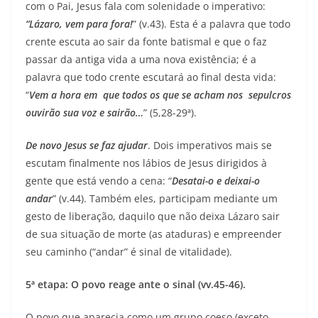
com o Pai, Jesus fala com solenidade o imperativo:
“Lázaro, vem para fora!
” (v.43). Esta é a palavra que todo
crente escuta ao sair da fonte batismal e que o faz
passar da antiga vida a uma nova existência; é a
palavra que todo crente escutará ao final desta vida:
“
Vem a hora em que todos os que se acham nos sepulcros
ouvirão sua voz e sairão…
” (5,28-29ª).
De novo Jesus se faz ajudar
. Dois imperativos mais se
escutam finalmente nos lábios de Jesus dirigidos à
gente que está vendo a cena: “
Desatai-o e deixai-o
andar
” (v.44). Também eles, participam mediante um
gesto de liberação, daquilo que não deixa Lázaro sair
de sua situação de morte (as ataduras) e empreender
seu caminho (“andar” é sinal de vitalidade).
5ª etapa: O povo reage ante o sinal (vv.45-46).
O povo que aparecia como um grupo coeso (exceto