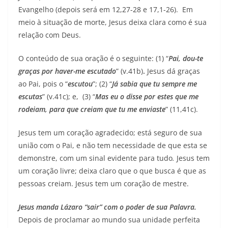
Evangelho (depois será em 12,27-28 e 17,1-26). Em
meio à situação de morte, Jesus deixa clara como é sua
relação com Deus.
O conteúdo de sua oração é o seguinte: (1) “
Pai, dou-te
graças por haver-me escutado
” (v.41b)
.
Jesus dá graças
ao Pai, pois o “
escutou
”; (2) “
Já sabia que tu sempre me
escutas
” (v.41c); e, (3) “
Mas eu o disse por estes que me
rodeiam, para que creiam que tu me enviaste
” (11,41c).
Jesus tem um coração agradecido; está seguro de sua
união com o Pai, e não tem necessidade de que esta se
demonstre, com um sinal evidente para tudo
.
Jesus tem
um coração livre; deixa claro que o que busca é que as
pessoas creiam. Jesus tem um coração de mestre.
Jesus manda Lázaro “sair” com o poder de sua Palavra.
Depois de proclamar ao mundo sua unidade perfeita