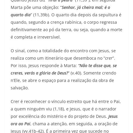
Marta põe uma objeção: “
Senhor, já cheira mal; é o
quarto dia
” (11,39b). O quarto dia depois da sepultura é
quando, segundo a crença rabínica, o corpo regressa
definitivamente ao pó da terra, ou seja, quando a morte
é completa e irreversível.
O sinal, como a totalidade do encontro com Jesus, se
realiza como um itinerário que desemboca no “
crer
”.
Por isso, Jesus responde à Marta:
“Não te disse que, se
creres, verás a glória de Deus?
” (v.40). Somente crendo
n’Ele, se abre o espaço para a realização da obra de
salvação.
Crer é reconhecer o vínculo estreito que há entre o Pai,
a quem ninguém viu (1,18), e Jesus, que é o narrador
por excelência do mistério e do projeto de Deus.
Jesus
ora ao Pai
, chama a atenção, em seguida, a oração de
Jesus (vv.41b-42). É a primeira vez que sucede no