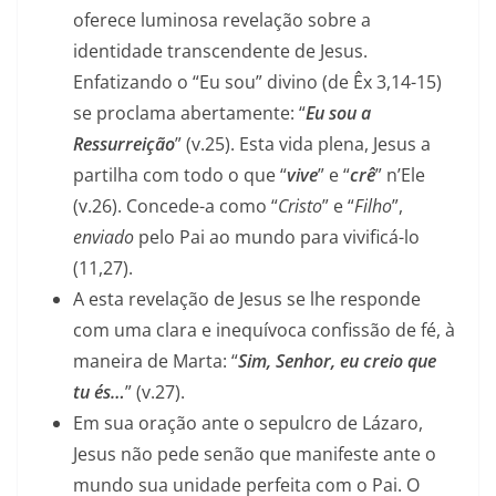
oferece luminosa revelação sobre a
identidade transcendente de Jesus.
Enfatizando o “Eu sou” divino (de Êx 3,14-15)
se proclama abertamente: “
Eu sou a
Ressurreição
” (v.25). Esta vida plena, Jesus a
partilha com todo o que “
vive
” e “
crê
” n’Ele
(v.26). Concede-a como “
Cristo
” e “
Filho
”,
enviado
pelo Pai ao mundo para vivificá-lo
(11,27).
A esta revelação de Jesus se lhe responde
com uma clara e inequívoca confissão de fé, à
maneira de Marta: “
Sim, Senhor, eu creio que
tu és…
” (v.27).
Em sua oração ante o sepulcro de Lázaro,
Jesus não pede senão que manifeste ante o
mundo sua unidade perfeita com o Pai. O