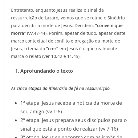
Entretanto, enquanto Jesus realiza o sinal da
ressurreição de Lázaro, vemos que se reúne o Sinédrio
para decidir a morte de Jesus. Decidem:
“convém que
morra”
(vv.47-44). Porém, apesar de tudo, apesar deste
marco contextual de conflito e pregação da morte de
Jesus, o tema do
“crer”
em Jesus é o que realmente
marca o relato (ver 10,42 e 11,45).
Aprofundando o texto
As cinco etapas do itinerário de fé na ressurreição
1ª etapa: Jesus recebe a notícia da morte de
seu amigo (vv.1-6)
2ª etapa: Jesus prepara seus discípulos para o
sinal que está a ponto de realizar (vv.7-16)
3ª etapa: Jesus se encontra com as irmãs de