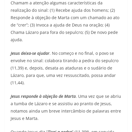
Chamam a atenção algumas características da
realização do sinal: (1) Recebe ajuda dos homens; (2)
Responde à objeção de Marta com um chamado ao ato
de “crer”; (3) Invoca a ajuda de Deus na oração; (4)
Chama Lázaro para fora do sepulcro; (5) De novo pede
ajuda.
Jesus deixa-se ajudar
. No começo e no final, o povo se
envolve no sinal: colabora tirando a pedra do sepulcro
(11,39) e, depois, desata as ataduras e o sudário de
Lázaro, para que, uma vez ressuscitado, possa andar
(11,44).
Jesus responde à objeção de Marta
. Uma vez que se abriu
a tumba de Lázaro e se assistiu ao pranto de Jesus,
notamos ainda um breve intercâmbio de palavras entre
Jesus e Marta.
Quando Jesus diz “
Tirai a pedra
” (11,39ª), em seguida