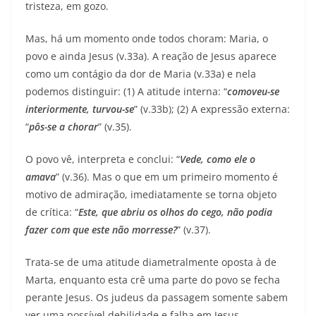
tristeza, em gozo.
Mas, há um momento onde todos choram: Maria, o
povo e ainda Jesus (v.33a). A reação de Jesus aparece
como um contágio da dor de Maria (v.33a) e nela
podemos distinguir: (1) A atitude interna: “
comoveu-se
interiormente, turvou-se
” (v.33b); (2) A expressão externa:
“
pôs-se a chorar
” (v.35).
O povo vê, interpreta e conclui: “
Vede, como ele o
amava
” (v.36). Mas o que em um primeiro momento é
motivo de admiração, imediatamente se torna objeto
de crítica: “
Este, que abriu os olhos do cego, não podia
fazer com que este não morresse?
” (v.37).
Trata-se de uma atitude diametralmente oposta à de
Marta, enquanto esta crê uma parte do povo se fecha
perante Jesus. Os judeus da passagem somente sabem
ver uma possível debilidade e falha em Jesus.