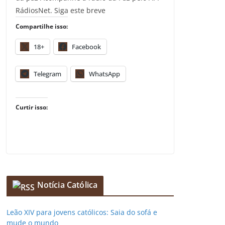
RádiosNet. Siga este breve
Compartilhe isso:
18+
Facebook
Telegram
WhatsApp
Curtir isso:
Notícia Católica
Leão XIV para jovens católicos: Saia do sofá e
mude o mundo