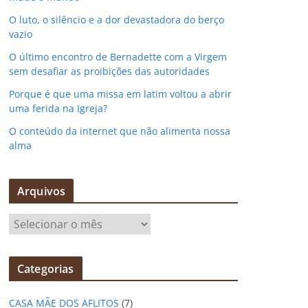
O luto, o silêncio e a dor devastadora do berço
vazio
O último encontro de Bernadette com a Virgem
sem desafiar as proibições das autoridades
Porque é que uma missa em latim voltou a abrir
uma ferida na Igreja?
O conteúdo da internet que não alimenta nossa
alma
Arquivos
A
r
q
Categorias
u
i
CASA MÃE DOS AFLITOS
(7)
v