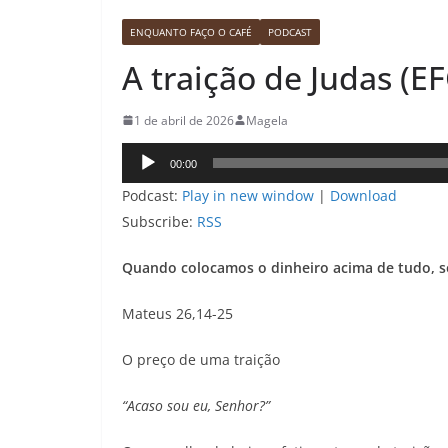
ENQUANTO FAÇO O CAFÉ
PODCAST
A traição de Judas (EF
1 de abril de 2026
Magela
Tocador
00:00
de
Podcast:
Play in new window
|
Download
áudio
Subscribe:
RSS
Quando colocamos o dinheiro acima de tudo, s
Mateus 26,14-25
O preço de uma traição
“Acaso sou eu, Senhor?”