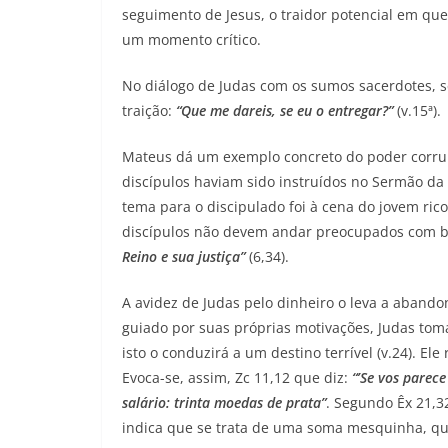
seguimento de Jesus, o traidor potencial em que
um momento crítico.
No diálogo de Judas com os sumos sacerdotes, 
traição:
“Que me dareis, se eu o entregar?”
(v.15ª).
Mateus dá um exemplo concreto do poder corrup
discípulos haviam sido instruídos no Sermão da
tema para o discipulado foi à cena do jovem rico
discípulos não devem andar preocupados com b
Reino e sua justiça”
(6,34).
A avidez de Judas pelo dinheiro o leva a abandon
guiado por suas próprias motivações, Judas toma 
isto o conduzirá a um destino terrível (v.24). El
Evoca-se, assim, Zc 11,12 que diz:
“’Se vos parec
salário: trinta moedas de prata”
. Segundo Êx 21,32
indica que se trata de uma soma mesquinha, que 