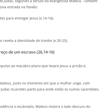
 de Judas, segundo a versão do evangelista Mateus. Também
diminuir
siva entrada na Paixão:
o
volume.
es para entregar Jesus (v.14-16);
 revela a identidade do traidor (v.20-25).
reço de um escravo (26,14-16)
mpulso ao macabro plano que levará Jesus a prisão e,
Mateus, justo no momento em que a mulher unge, com
, Judas Iscariotes parte para onde estão os sumos sacerdotes,
evidência o escândalo. Mateus mostra o lado obscuro do