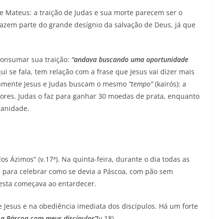
e Mateus: a traição de Judas e sua morte parecem ser o
azem parte do grande desígnio da salvação de Deus, já que
consumar sua traição:
“andava buscando uma oportunidade
ui se fala, tem relação com a frase que Jesus vai dizer mais
amente Jesus e Judas buscam o mesmo
“tempo”
(kairós): a
res. Judas o faz para ganhar 30 moedas de prata, enquanto
manidade.
dos Ázimos” (v.17ª). Na quinta-feira, durante o dia todas as
 para celebrar como se devia a Páscoa, com pão sem
esta começava ao entardecer.
 Jesus e na obediência imediata dos discípulos. Há um forte
 a Páscoa com meus discípulos”
(v.18).