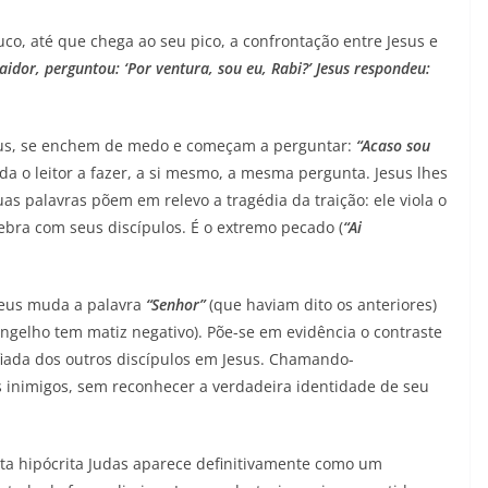
co, até que chega ao seu pico, a confrontação entre Jesus e
raidor, perguntou: ‘Por ventura, sou eu, Rabi?’ Jesus respondeu:
esus, se enchem de medo e começam a perguntar:
“Acaso sou
ida o leitor a fazer, a si mesmo, a mesma pergunta. Jesus lhes
as palavras põem em relevo a tragédia da traição: ele viola o
ebra com seus discípulos. É o extremo pecado (
“Ai
teus muda a palavra
“Senhor”
(que haviam dito os anteriores)
ngelho tem matiz negativo). Põe-se em evidência o contraste
nfiada dos outros discípulos em Jesus. Chamando-
os inimigos, sem reconhecer a verdadeira identidade de seu
ta hipócrita Judas aparece definitivamente como um