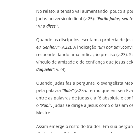
No relato, a tensão vai aumentando, pouco a pou
Judas no versículo final (v.25):
“Então Judas, seu t
‘Tu o dizes’”.
Quando os discípulos escutam a profecia de J
eu, Senhor?”
(v.22). A indicação
“um por um”
,conv
responde dando uma indicação precisa (v.23). Su
vínculo de amizade e de confiança que Jesus cel
daquele!”;
v.24).
Quando Judas faz a pergunta, o evangelista Ma
pela palavra
“Rabi”
(v.25a; termo que em seu Eva
entre as palavras de Judas e a fé absoluta e co
o
“Rabi”,
Judas se dirige a Jesus como o faziam 
Mestre.
Assim emerge o rosto do traidor. Em sua pergun