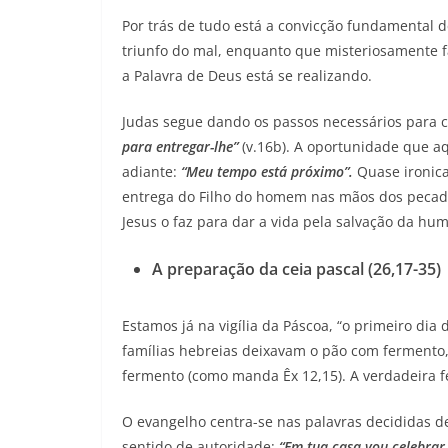
Por trás de tudo está a convicção fundamental d
triunfo do mal, enquanto que misteriosamente f
a Palavra de Deus está se realizando.
Judas segue dando os passos necessários para 
para entregar-lhe”
(v.16b). A oportunidade que aq
adiante:
“Meu tempo está próximo”.
Quase ironic
entrega do Filho do homem nas mãos dos pecado
Jesus o faz para dar a vida pela salvação da hu
A preparação da ceia pascal (26,17-35)
Estamos já na vigília da Páscoa, “o primeiro dia 
famílias hebreias deixavam o pão com fermento,
fermento (como manda Êx 12,15). A verdadeira f
O evangelho centra-se nas palavras decididas de
sentido de autoridade:
“Em tua casa vou celebrar